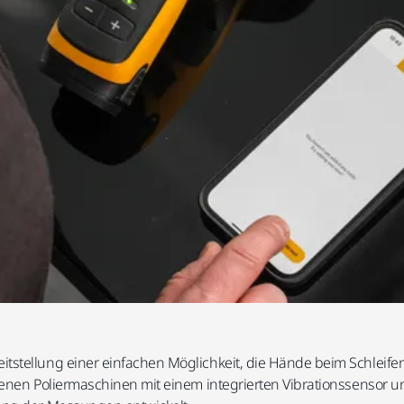
tstellung einer einfachen Möglichkeit, die Hände beim Schleife
benen Poliermaschinen mit einem integrierten Vibrationssensor 