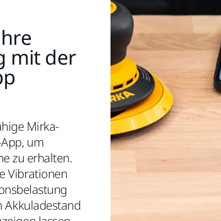
Ihre
g mit der
pp
ähige Mirka-
-App, um
e zu erhalten.
e Vibrationen
ionsbelastung
en Akkuladestand
zeigen lassen.