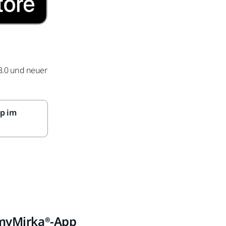
13.0 und neuer
pp im
 myMirka®-App