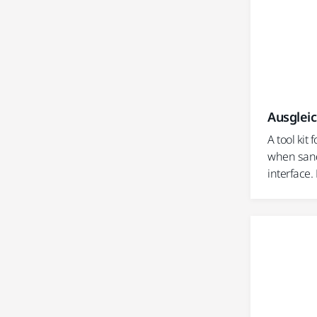
Ausglei
A tool kit
when sand
interface. 