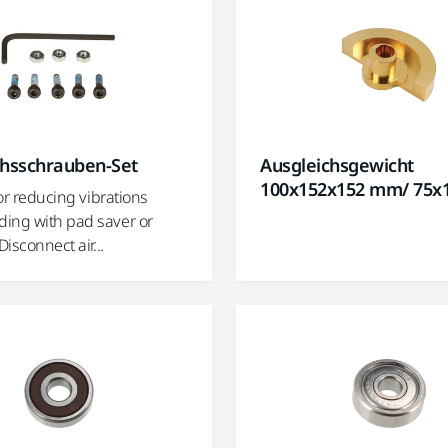
chsschrauben-Set
Ausgleichsgewicht
100x152x152 mm/ 75
 for reducing vibrations
ing with pad saver or
Disconnect air...