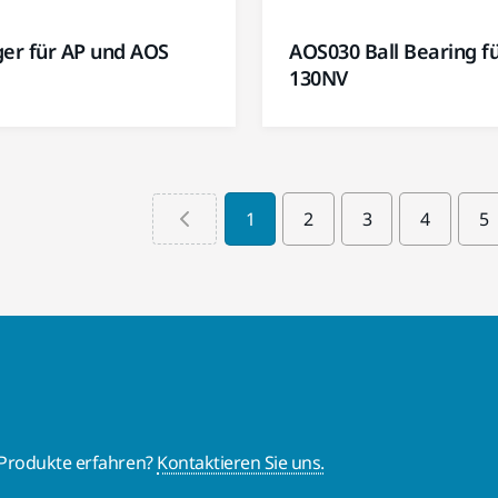
ger für AP und AOS
AOS030 Ball Bearing f
130NV
1
2
3
4
5
 Produkte erfahren?
Kontaktieren Sie uns.