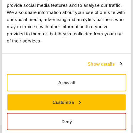
Verlängerung der Produktlebenszyklen durch Praktiken der
provide social media features and to analyse our traffic.
Kreislaufwirtschaft, nachhaltige Materialien,
We also share information about your use of our site with
Wiederaufbereitung und intelligente
our social media, advertising and analytics partners who
Wertschöpfungsketten.
may combine it with other information that you’ve
provided to them or that they’ve collected from your use
Durch SHAPE können wir neue Geschäftskonzepte für
of their services.
Reparatur, Überholung und Wiederaufbereitung pilotieren
und datenbasierte nachhaltige Prozesse in
Zusammenarbeit mit einem Ökosystem optimieren, das
eine breite Palette von Unternehmen und Institutionen
Show details
umfasst. Ziel ist es, den grünen Wandel durch die
Entwicklung nachhaltiger Lösungen mitzugestalten, wobei
Allow all
der Schwerpunkt auf der Verringerung des CO2-
Fußabdrucks der Fertigungsindustrie liegt.
Customize
Mehr Informationen zu SHAPE
Deny