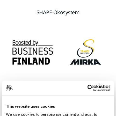
SHAPE-Ökosystem
Das Mirka SHAPE Ecosystem ist eine von Mirka in
Zusammenarbeit mit Business Finland geleitete Initiative
zur Förderung einer nachhaltigen Transformation in der
This website uses cookies
Fertigungsindustrie. Der Schwerpunkt liegt auf der
We use cookies to personalise content and ads, to