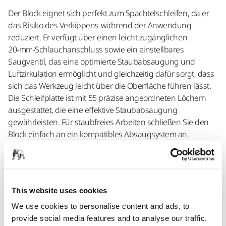
Der Block eignet sich perfekt zum Spachtelschleifen, da er
das Risiko des Verkippens während der Anwendung
reduziert. Er verfügt über einen leicht zugänglichen
20‑mm‑Schlauchanschluss sowie ein einstellbares
Saugventil, das eine optimierte Staubabsaugung und
Luftzirkulation ermöglicht und gleichzeitig dafür sorgt, dass
sich das Werkzeug leicht über die Oberfläche führen lässt.
Die Schleifplatte ist mit 55 präzise angeordneten Löchern
ausgestattet, die eine effektive Staubabsaugung
gewährleisten. Für staubfreies Arbeiten schließen Sie den
Block einfach an ein kompatibles Absaugsystem an.
Im Lieferumfang enthalten:
Mirka Handy Schleifklotz 80 × 230 mm
Absaugschlauch für Handschleifblöcke 4 m × Ø 20 mm
This website uses cookies
5 Abranet Netz-Schleifstreifen 80 × 230 mm
We use cookies to personalise content and ads, to
Körnungen: 1 × P80; 3 × P120; 1 × P180
provide social media features and to analyse our traffic.