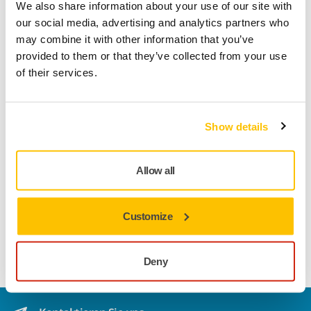
We also share information about your use of our site with
Jetzt kaufen / Mehr erfahren
our social media, advertising and analytics partners who
may combine it with other information that you’ve
provided to them or that they’ve collected from your use
of their services.
Weitere Produkte entdecken
Golden Finish Set
Show details
Eine schnelle und einfache Lösung für
makellose Lackierungen.
Allow all
Handy Kit 80x230MM
Customize
Staubfrei Schleifen mit dem Mirka HandyKit.
Alles in einer Box.
Deny