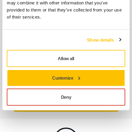
may combine it with other information that you’ve
provided to them or that they’ve collected from your use
of their services.
Mirka Iridium™ Soft ist ein weiches Schaumstoff-
Schleifmittel für staubfreies Trocken-Schleifen, das speziell
Show details
für OEMs in der Automobilindustrie und
Karosseriewerkstätten entwickelt wurde.
Allow all
Entwickelt, um mühelos komplexe Kurven, große Flächen
und präzise Oberflächenbehandlungen zu bewältigen,
Customize
bietet Iridium™ Soft unvergleichliche Ausdauer, Komfort
und erstklassige Ergebnisse.
Deny
Erfahren Sie mehr über Iridium Soft