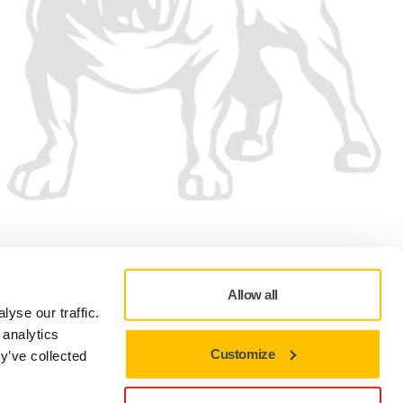
Wir akzeptieren
Allow all
yse our traffic.
 analytics
Customize
y’ve collected
g
Nutzungsbedingung
myMirka (Maschinenservice)
Online Shop
Cookie-Einstellungen