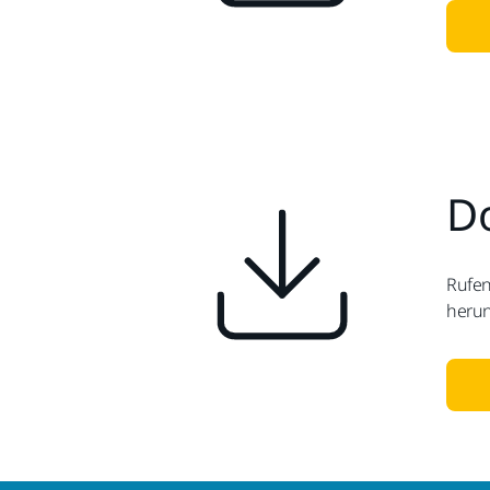
Do
Rufen
herun