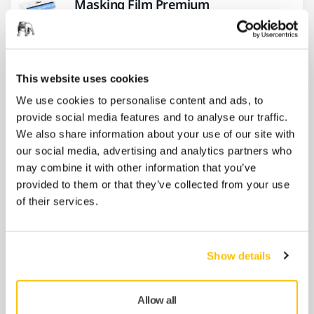
Masking Film Premium
14 Mikron dicke Premium-
Abdeckfolie._x000D_ Anti-Ghosting
Eigenschaften._x000D_ Sehr gute Haftung
an Karosserie durch elektrostatische
This website uses cookies
Aufladung._x000D_ Sehr gute Lack- und...
We use cookies to personalise content and ads, to
Preis ab
provide social media features and to analyse our traffic.
124,60 €
We also share information about your use of our site with
our social media, advertising and analytics partners who
may combine it with other information that you’ve
Masking Paper Premium
provided to them or that they’ve collected from your use
of their services.
Starkes und dickes Premium-Abdeckpapier
für anspruchsvolle Arbeiten._x000D_
Imprägniert, um das Durchsickern und
Abblättern der Farbe zu...
Show details
Preis ab
31,32 €
Allow all