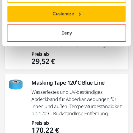
Masking Paper Standard
Customize
Abdeckpapier für den
Standardgebrauch._x000D_ Imprägniert, um
Deny
das Durchsickern und Abblättern der Farbe
zu verhindern._x000D_ Gewicht 40 g/m2.
Preis ab
29,52 €
Masking Tape 120˚C Blue Line
Wasserfestes und UV-beständiges
Abdeckband für Abdeckanwedungen für
innen und außen. Temperaturbeständigkeit
bis 120°C. Rückstandlose Entfernung.
Preis ab
170,22 €