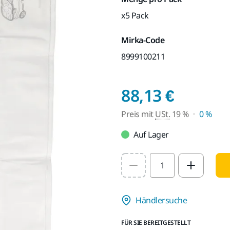
x5 Pack
Mirka-Code
8999100211
Preis m
88,13 €
Preis mit
USt.
19 %
0 %
Auf Lager
Select quantity value
Händlersuche
FÜR SIE BEREITGESTELLT