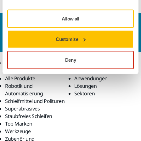
Allow all
Kontaktieren Sie uns
Sie wollen mehr über Mirka und die Produkte
Customize
erfahren?
Kontaktieren Sie uns.
Deny
Produkte
Know-how
Alle Produkte
Anwendungen
Robotik und
Lösungen
Automatisierung
Sektoren
Schleifmittel und Polituren
Superabrasives
Staubfreies Schleifen
Top Marken
Werkzeuge
Zubehör und