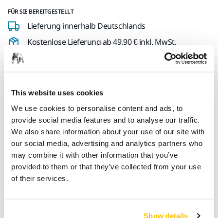
FÜR SIE BEREITGESTELLT
Lieferung innerhalb Deutschlands
Kostenlose Lieferung ab 49,90 € inkl. MwSt.
Sichere Bezahlung per Kreditkarte
Sendungsverfolgung
This website uses cookies
We use cookies to personalise content and ads, to
Produktinformationen
provide social media features and to analyse our traffic.
We also share information about your use of our site with
our social media, advertising and analytics partners who
Anwendungsfreundlicher, flexibler Gürtel mit zwei Taschen.
may combine it with other information that you’ve
In eine kleine Tasche passt der Blütenschleifer oder eine
provided to them or that they’ve collected from your use
250 ml Politur. Ein Mikrofasertuch, eine Polarshine Politur, ein
of their services.
Befeuchter oder anderes Zubehör passen in die große
Tasche. Die Gürtelclips sind mit Stoff verhüllt, um das
Arbeitsobjekt des Anwenders zu schützen.
Show details