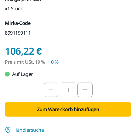
x1 Stück
Mirka-Code
8991199111
Preis mit USt. 19 %
106,22 €
Preis mit
USt.
19 %
0 %
Auf Lager
Select quantity value
Zum Warenkorb hinzufügen
Händlersuche