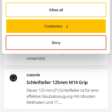
Allow all
Accessoires & Zubehör
Customize
VERWENDBAR/KOMBINIERBAR MIT
Stützteller 135mm M14 Grip Soft
Deny
Stützteller Ø 150 mm M14-Gewinde. Wird
zusammen mit Polierpads Ø 150 mm
verwendet.
ZUBEHÖR
Schleifteller 125mm M14 Grip
Dieser 125 mm (5") Schleifteller ist für eine
effektive Staubabsaugung mit robusten
Kletthaken und 17…