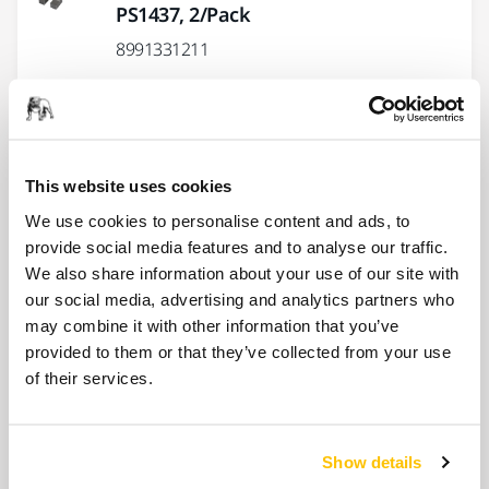
PS1437, 2/Pack
8991331211
HANDGRIFF SEITL. NO: 43, PS1437
8991343111
This website uses cookies
We use cookies to personalise content and ads, to
SCHRAUBE NO: 36, PS1437
provide social media features and to analyse our traffic.
We also share information about your use of our site with
8991336111
our social media, advertising and analytics partners who
may combine it with other information that you’ve
DICHTBUCHSE NO: 54, PS1437
provided to them or that they’ve collected from your use
of their services.
8991354111
Mehr anzeigen
Show details