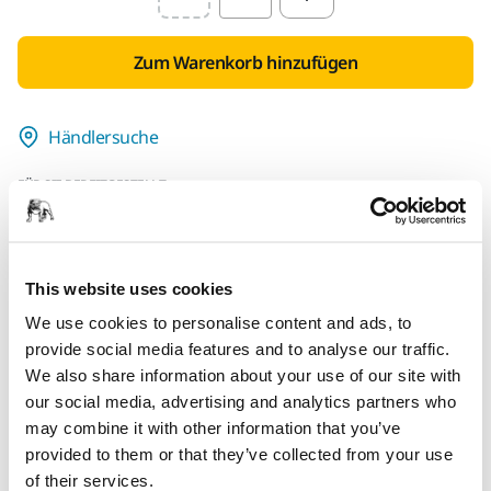
Select quantity value
Zum Warenkorb hinzufügen
Händlersuche
FÜR SIE BEREITGESTELLT
Lieferung innerhalb Deutschlands
Kostenlose Lieferung ab 49,90 € inkl. MwSt.
Sichere Bezahlung per Kreditkarte
This website uses cookies
We use cookies to personalise content and ads, to
Sendungsverfolgung
provide social media features and to analyse our traffic.
We also share information about your use of our site with
our social media, advertising and analytics partners who
Produktinformationen
may combine it with other information that you’ve
provided to them or that they’ve collected from your use
Technische Eigenschaften
of their services.