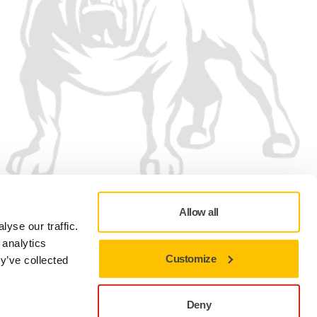
Allow all
yse our traffic.
 analytics
Customize
y’ve collected
Política de Privacidad
Términos de Uso
Preferencias en materia de cookies
Deny