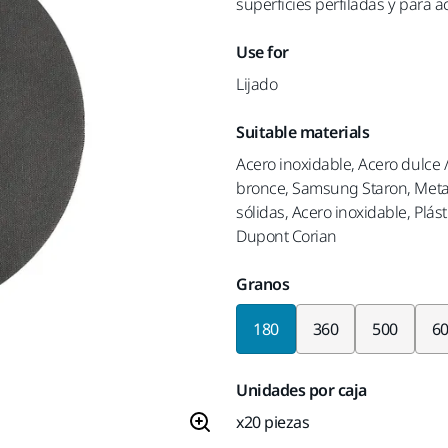
superficies perfiladas y para a
Use for
Lijado
Suitable materials
Acero inoxidable, Acero dulce /
bronce, Samsung Staron, Metal n
sólidas, Acero inoxidable, Plás
Dupont Corian
Granos
180
360
500
6
Unidades por caja
x20 piezas