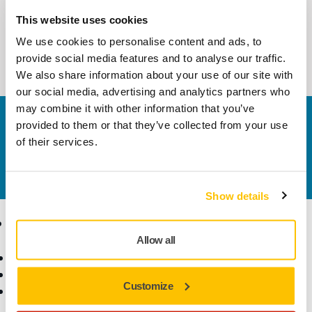
fácil de...
This website uses cookies
We use cookies to personalise content and ads, to
provide social media features and to analyse our traffic.
1
We also share information about your use of our site with
our social media, advertising and analytics partners who
may combine it with other information that you’ve
Contacta con nosotros
provided to them or that they’ve collected from your use
¿Necesitas más información?
Ponte en contacto con
of their services.
nosotros
y uno de nuestros profesionales se pondrá
en contacto contigo para resolver tus dudas.
Show details
Productos
Sectores y
Aplicaciones
Allow all
Máquinas
Lijado Libre de Polvo
Sectores
Customize
Abrasivos y Pastas de
Aplicaciones
Pulido
Soluciones