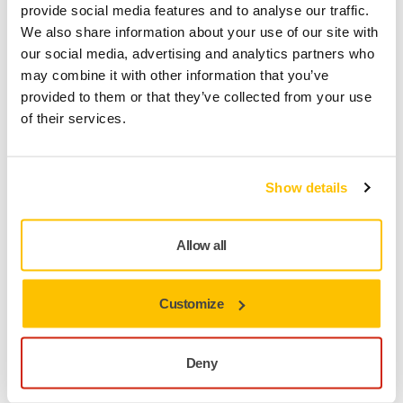
proceso de validación para garantizar que las empresas
provide social media features and to analyse our traffic.
emprenden acciones creíbles y mensurables hacia un
We also share information about your use of our site with
futuro más sostenible.
our social media, advertising and analytics partners who
may combine it with other information that you’ve
provided to them or that they’ve collected from your use
Evaluaciones de Sostenibilidad
of their services.
Show details
Allow all
Customize
Deny
Creemos que la transparencia y la responsabilidad son