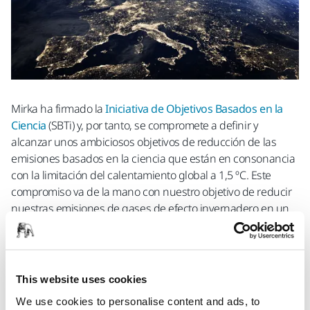
Mirka ha firmado la
Iniciativa de Objetivos Basados en la
Ciencia
(SBTi) y, por tanto, se compromete a definir y
alcanzar unos ambiciosos objetivos de reducción de las
emisiones basados en la ciencia que están en consonancia
con la limitación del calentamiento global a 1,5 ºC. Este
compromiso va de la mano con nuestro objetivo de reducir
nuestras emisiones de gases de efecto invernadero en un
55%.
La Iniciativa de Objetivos Basados en la Ciencia (SBTi) ayuda
a las organizaciones a establecer objetivos de reducción de
This website uses cookies
emisiones que estén en consonancia con la ciencia
climática más reciente. Proporciona un marco claro y un
We use cookies to personalise content and ads, to