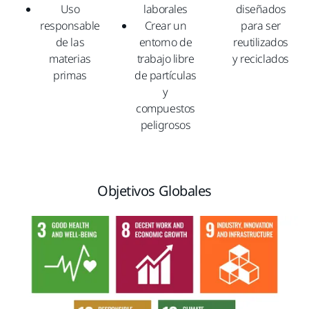
Uso
laborales
diseñados
responsable
Crear un
para ser
de las
entorno de
reutilizados
materias
trabajo libre
y reciclados
primas
de partículas
y
compuestos
peligrosos
Objetivos Globales