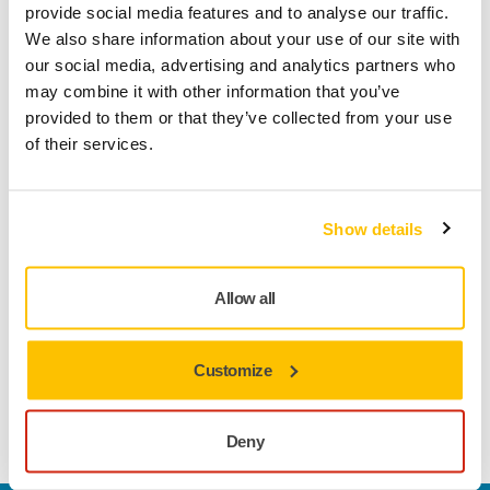
provide social media features and to analyse our traffic.
Conoce más sobre el sector MADERA
We also share information about your use of our site with
our social media, advertising and analytics partners who
may combine it with other information that you’ve
provided to them or that they’ve collected from your use
of their services.
Show details
¿Quieres saber más?
Contáctanos
Allow all
Ponte en contacto con nosotros y nuestro equipo de
profesionales responderá a tus preguntas.
Customize
Ir al Formulario de Contacto
Deny