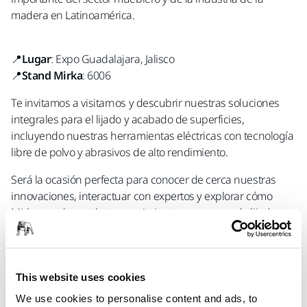
madera en Latinoamérica.
📍
Lugar
: Expo Guadalajara, Jalisco
📍
Stand Mirka
: 6006
Te invitamos a visitarnos y descubrir nuestras soluciones
integrales para el lijado y acabado de superficies,
incluyendo nuestras herramientas eléctricas con tecnología
libre de polvo y abrasivos de alto rendimiento.
Será la ocasión perfecta para conocer de cerca nuestras
innovaciones, interactuar con expertos y explorar cómo
Mirka puede ayudarte a optimizar tus procesos de lijado,
mejorar la calidad de tus productos y elevar tu
productividad.
¡No faltes!
This website uses cookies
Ven y vive la experiencia Mirka en Tecno Mueble 2025.
We use cookies to personalise content and ads, to