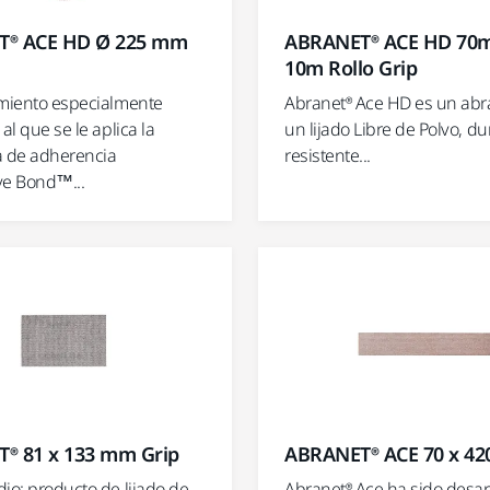
T® ACE HD Ø 225 mm
ABRANET® ACE HD 70
10m Rollo Grip
imiento especialmente
Abranet® Ace HD es un abr
 al que se le aplica la
un lijado Libre de Polvo, d
a de adherencia
resistente...
ve Bond™...
® 81 x 133 mm Grip
ABRANET® ACE 70 x 4
io: producto de lijado de
Abranet® Ace ha sido desar