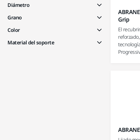
Diámetro
ABRANE
Grano
Grip
El recubr
Color
reforzado,
Material del soporte
tecnologí
Progressi
ABRANET
Lijado med