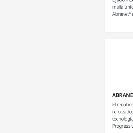
malla únic
Abranet® e
ABRANET
El recubr
reforzado,
tecnologí
Progressi