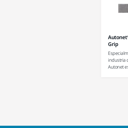
Autonet
Grip
Especialm
industria 
Autonet es