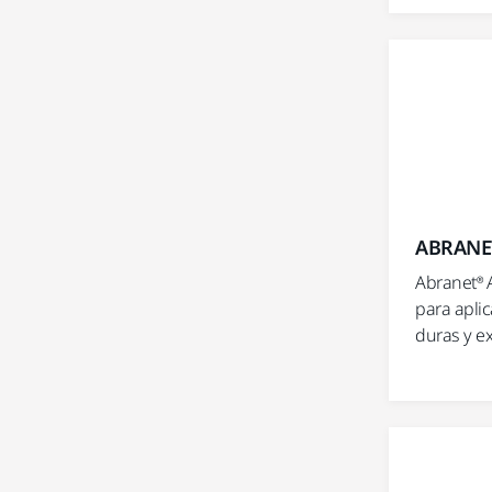
ABRANET
Abranet® 
para apli
duras y ex