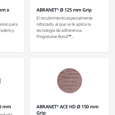
mm x
ABRANET® Ø 125 mm Grip
El recubrimiento especialmente
asivo para
reforzado, al que se le aplica la
uradero y
tecnología de adherencia
Progressive Bond™...
20 mm
ABRANET® ACE HD Ø 150 mm
Grip
rollado