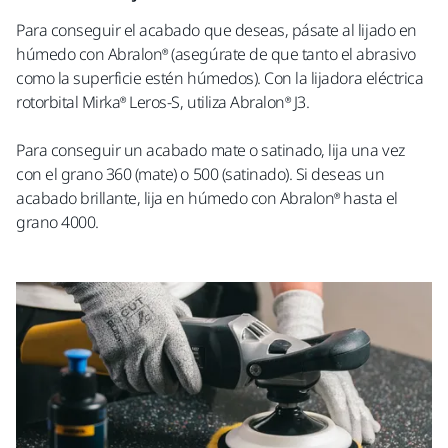
Para conseguir el aca
bado
que deseas, pásate al lijado en
húmedo con Abralon®
(asegúrate de que tanto el abrasivo
como la
superficie estén húmedos
)
.
Con la lijadora eléctrica
rotorbital
Mirka®
Leros-S, utiliza Abralon® J3.
Para conseguir un acabado mate o satinado, lija una vez
con el grano 360 (mate
) o
500 (satinado).
Si deseas un
acabado brillante, lija en húmedo con
Abralon® hasta el
grano 4000.