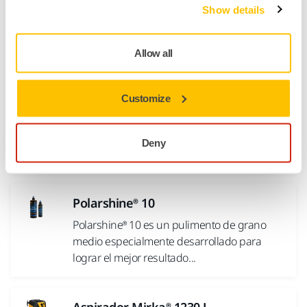
Show details
Abrasivo de malla que proporciona un lijado
Libre de Polvo, un mayor rendimiento y
una...
Allow all
Abralon® J3 Ø 225 mm Soft Grip
Customize
El recubrimiento especialmente reforzado, al
que se le aplica la tecnología de adherencia
Deny
Progressive Bond™...
Polarshine® 10
Polarshine® 10 es un pulimento de grano
medio especialmente desarrollado para
lograr el mejor resultado...