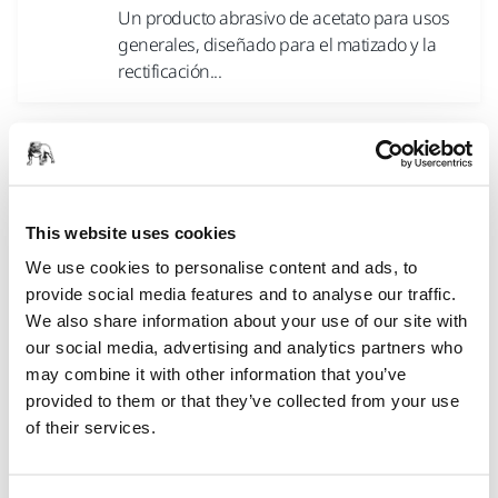
Un producto abrasivo de acetato para usos
generales, diseñado para el matizado y la
rectificación...
ABRALON® Ø 150 mm Grip
Abralon® es un producto de lijado único y
multifuncional que puede utilizarse tanto en
This website uses cookies
superficies...
We use cookies to personalise content and ads, to
provide social media features and to analyse our traffic.
ABRANET® ACE Ø 225 mm Grip
We also share information about your use of our site with
our social media, advertising and analytics partners who
Abranet Ace ha sido desarrollado para
may combine it with other information that you’ve
aplicaciones de lijado más duras y
provided to them or that they’ve collected from your use
exigentes. Gracias a...
of their services.
ABRANET® Ø 225 mm Grip