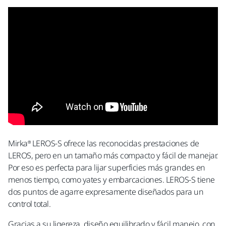
Comunicaciones de Márketing y Soporte Técnico.
Enviar datos
Se ha producido un error técnico.
Mirka® LEROS-S ofrece las reconocidas prestaciones de
LEROS, pero en un tamaño más compacto y fácil de manejar.
Por eso es perfecta para lijar superficies más grandes en
menos tiempo, como yates y embarcaciones. LEROS-S tiene
dos puntos de agarre expresamente diseñados para un
control total.
Gracias a su ligereza, diseño equilibrado y fácil manejo, con