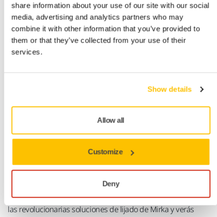
menos esfuerzo
share information about your use of our site with our social
media, advertising and analytics partners who may
combine it with other information that you’ve provided to
Cuida de tu salud, tiempo y dinero
them or that they’ve collected from your use of their
Lijado Libre de Polvo
services.
Show details
Allow all
Customize
Deny
¿Acabas lleno de polvo cuando lijas? Prueba las ventajas de
las revolucionarias soluciones de lijado de Mirka y verás