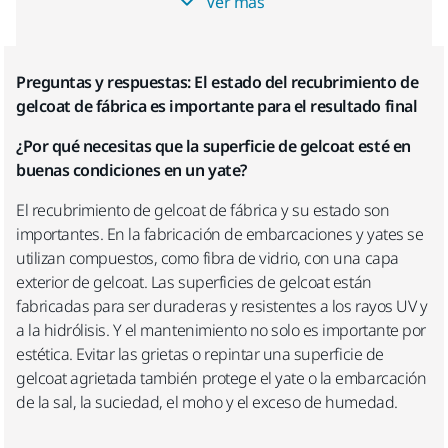
Ver más
Preguntas y respuestas: El estado del recubrimiento de
Puesto que las Solicitudes de Información sin compromiso
gelcoat de fábrica es importante para el resultado final
están destinadas exclusivamente a empresas, rogamos nos
facilite los datos de la misma.
¿Por qué necesitas que la superficie de gelcoat esté en
buenas condiciones en un yate?
Nombre de Empresa
El recubrimiento de gelcoat de fábrica y su estado son
importantes. En la fabricación de embarcaciones y yates se
utilizan compuestos, como fibra de vidrio, con una capa
Dirección de la Empresa
exterior de gelcoat. Las superficies de gelcoat están
fabricadas para ser duraderas y resistentes a los rayos UV y
a la hidrólisis. Y el mantenimiento no solo es importante por
estética. Evitar las grietas o repintar una superficie de
gelcoat agrietada también protege el yate o la embarcación
Código Postal
de la sal, la suciedad, el moho y el exceso de humedad.