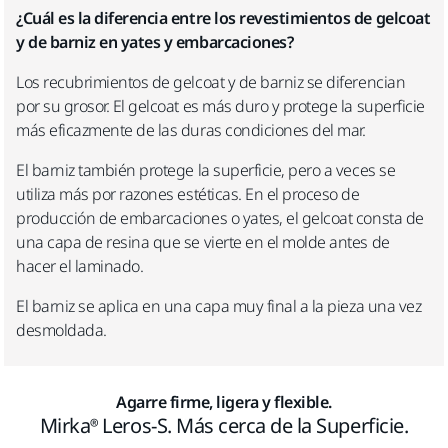
¿Cuál es la diferencia entre los revestimientos de gelcoat
Ciudad
y de barniz en yates y embarcaciones?
Los recubrimientos de gelcoat y de barniz se diferencian
por su grosor. El gelcoat es más duro y protege la superficie
más eficazmente de las duras condiciones del mar.
Por favor, especifique su cargo en la empresa. Gracias.
El barniz también protege la superficie, pero a veces se
utiliza más por razones estéticas. En el proceso de
producción de embarcaciones o yates, el gelcoat consta de
una capa de resina que se vierte en el molde antes de
hacer el laminado.
El barniz se aplica en una capa muy final a la pieza una vez
desmoldada.
Sí, he leído y acepto los términos y condiciones de
la Política de Privacidad de Mirka.
Agarre firme, ligera y flexible.
Acepto que mis datos de contacto se guarden y
Mirka® Leros-S. Más cerca de la Superficie.
utilicen para los servicios de Atención al Cliente,