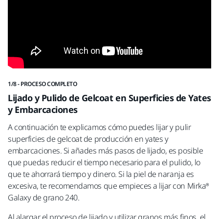
1/8 - PROCESO COMPLETO
2/8
Lijado y Pulido de Gelcoat en Superficies de Yates
L
y Embarcaciones
Em
A continuación te explicamos cómo puedes lijar y pulir
Mi
superficies de gelcoat de producción en yates y
en
embarcaciones. Si añades más pasos de lijado, es posible
em
que puedas reducir el tiempo necesario para el pulido, lo
que te ahorrará tiempo y dinero. Si la piel de naranja es
excesiva, te recomendamos que empieces a lijar con Mirka®
Galaxy de grano 240.
Al alargar el proceso de lijado y utilizar granos más finos, el