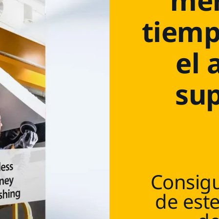
men
tiemp
el 
sup
Consigu
de este