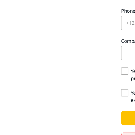
Phon
Comp
Y
pr
Y
e