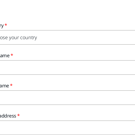
ry
 Name
Name
 address