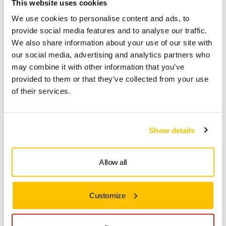
This website uses cookies
Cómo cuidarlas
We use cookies to personalise content and ads, to
Lijadoras eléctricas
provide social media features and to analyse our traffic.
We also share information about your use of our site with
our social media, advertising and analytics partners who
may combine it with other information that you’ve
provided to them or that they’ve collected from your use
of their services.
Show details
Allow all
Mantenga limpios los conductos de aire soplando con
Customize
aire comprimido.
Cambie de la almohadilla de apoyo:
compruebe su