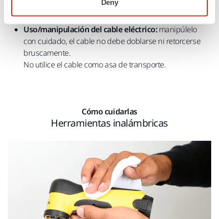
Deny
estado y, si es necesario, cambie la almohadilla de
apoyo para obtener un rendimiento óptimo del lijado.
Uso/manipulación del cable eléctrico:
manipúlelo
con cuidado, el cable no debe doblarse ni retorcerse
bruscamente.
No utilice el cable como asa de transporte.
Cómo cuidarlas
Herramientas inalámbricas