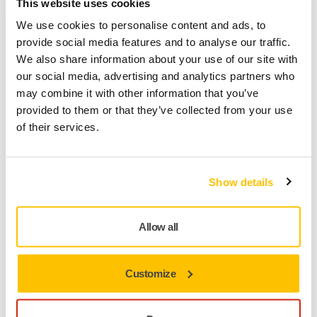
This website uses cookies
x50 piezas
We use cookies to personalise content and ads, to
provide social media features and to analyse our traffic.
Mirka code
We also share information about your use of our site with
AC23205080
our social media, advertising and analytics partners who
may combine it with other information that you’ve
provided to them or that they’ve collected from your use
of their services.
Información sobre el producto
Technical details
Descargas
Show details
Abranet® Ace ha sido desarrollado para aplicaciones de
Allow all
lijado más duras y exigentes. Gracias a su construcción de
malla optimizada y a sus granos cerámicos, Abranet® Ace
proporciona un lijado y rendimiento superiores en maderas
Customize
duras (tales como el haya y el roble) y un lijado más rápido
sobre diversos materiales de superficie sólida. Abranet® Ace