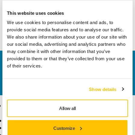
This website uses cookies
Technical details
Descargas
We use cookies to personalise content and ads, to
provide social media features and to analyse our traffic.
Plato frontal AOS014 para AOS 130NV
We also share information about your use of our site with
our social media, advertising and analytics partners who
may combine it with other information that you’ve
provided to them or that they’ve collected from your use
Contacta con nosotros
of their services.
¿Necesitas más información?
Ponte en contacto con
nosotros
y uno de nuestros profesionales se pondrá
en contacto contigo para resolver tus dudas.
Show details
Productos
Sectores y
Allow all
Aplicaciones
Máquinas
Lijado Libre de Polvo
Sectores
Customize