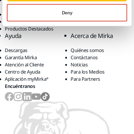
Abrasivos y Pastas de
Aplicaciones
Pulido
Soluciones
Deny
Accesorios y Consumibles
Superabrasivos
Productos Destacados
Ayuda
Acerca de Mirka
Descargas
Quiénes somos
Garantía Mirka
Contáctanos
Atención al Cliente
Noticias
Centro de Ayuda
Para los Medios
Aplicación myMirka®
Para Partners
Encuéntranos