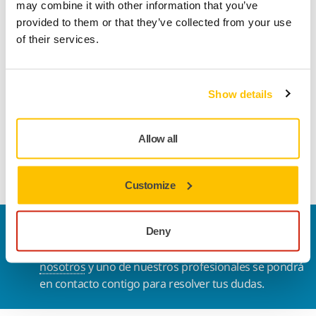
Información sobre el producto
may combine it with other information that you’ve
provided to them or that they’ve collected from your use
Technical details
Descargas
of their services.
Material duradero multiusos que se adapta muy bien al
lijado de alta velocidad en multitud de aplicaciones. Gold
Show details
presenta un grano semi-abierto y un recubrimiento especial
de estereato diseñados para prevenir el tapado y la
Allow all
acumulación de grumos, que contribuyen a la obtención de
un resultado de lijado óptimo.
Customize
Contacta con nosotros
Deny
¿Necesitas más información?
Ponte en contacto con
nosotros
y uno de nuestros profesionales se pondrá
en contacto contigo para resolver tus dudas.