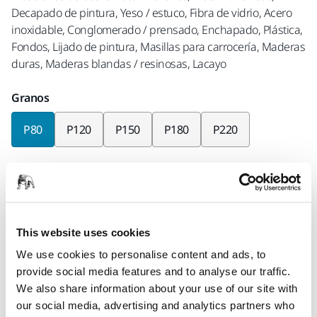
Decapado de pintura, Yeso / estuco, Fibra de vidrio, Acero
inoxidable, Conglomerado / prensado, Enchapado, Plástica,
Fondos, Lijado de pintura, Masillas para carrocería, Maderas
duras, Maderas blandas / resinosas, Lacayo
Granos
P80
P120
P150
P180
P220
Unidades por caja
x50 piezas
Mirka code
This website uses cookies
2362485080
We use cookies to personalise content and ads, to
provide social media features and to analyse our traffic.
We also share information about your use of our site with
our social media, advertising and analytics partners who