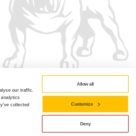
Allow all
yse our traffic.
 analytics
Customize
y’ve collected
Política de Privacidad
Términos de Uso
Preferencias en materia de cookies
Deny
Cerrar para permanecer en el sitio actual