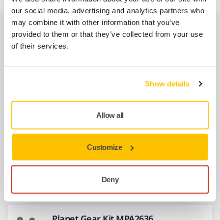
our social media, advertising and analytics partners who
may combine it with other information that you’ve
Spare parts
provided to them or that they’ve collected from your use
of their services.
Plato 77mm 1/4" Grip 6Ag. Medio
8294791211
Show details
Kit Silenciador MPA0797 12000 rpm
Allow all
8993017311
Customize
Kit Llave y Aspas Rotor MPA0801
Deny
8993017711
Planet Gear Kit MPA2636