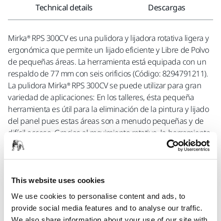
Technical details
Descargas
Mirka® RPS 300CV es una pulidora y lijadora rotativa ligera y
ergonómica que permite un lijado eficiente y Libre de Polvo
de pequeñas áreas. La herramienta está equipada con un
respaldo de 77 mm con seis orificios (Código: 8294791211).
La pulidora Mirka® RPS 300CV se puede utilizar para gran
variedad de aplicaciones: En los talleres, ésta pequeña
herramienta es útil para la eliminación de la pintura y lijado
del panel pues estas áreas son a menudo pequeñas y de
difícil acceso. Gracias al movimiento rotativo, la herramienta
proporciona la eficiencia necesaria para trabajar sobre
superficies de vidrio. Otra ventaja es que la herramienta
puede usarse tanto para lijar como para pulir.También es
válida para aplicaciones de Solid Surface y gracias a su
This website uses cookies
pequeño tamaño, la pulidora rotativa es excelente para el
We use cookies to personalise content and ads, to
lijado de formas con contornos, como un lavabo.
provide social media features and to analyse our traffic.
We also share information about your use of our site with