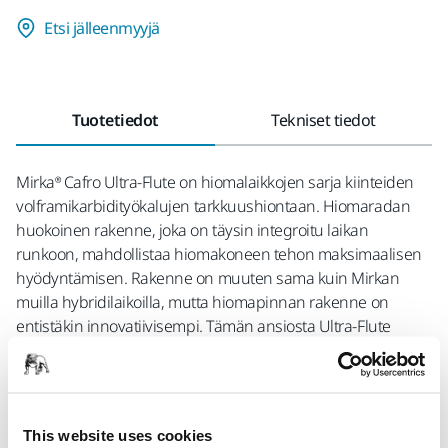
Etsi jälleenmyyjä
Tuotetiedot
Tekniset tiedot
Mirka® Cafro Ultra-Flute on hiomalaikkojen sarja kiinteiden
volframikarbidityökalujen tarkkuushiontaan. Hiomaradan
huokoinen rakenne, joka on täysin integroitu laikan
runkoon, mahdollistaa hiomakoneen tehon maksimaalisen
hyödyntämisen. Rakenne on muuten sama kuin Mirkan
muilla hybridilaikoilla, mutta hiomapinnan rakenne on
entistäkin innovatiivisempi. Tämän ansiosta Ultra-Flute
hiomalaikat säilyttävät profiilinsa pidempään ja varmistavat
nopean, tehokkaan ja tasaisen hionnan.
Mirka® Cafro Ultra-Flute on osoitettu vähentävän
This website uses cookies
hiomatyöstöjen toistojen tarvetta 20 prosenttia muihin