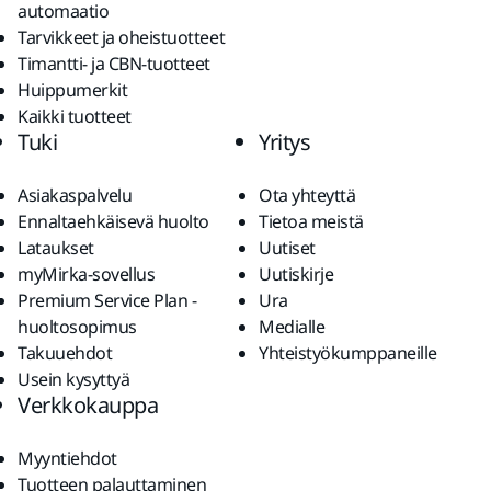
automaatio
Tarvikkeet ja oheistuotteet
Timantti- ja CBN-tuotteet
Huippumerkit
Kaikki tuotteet
Tuki
Yritys
Asiakaspalvelu
Ota yhteyttä
Ennaltaehkäisevä huolto
Tietoa meistä
Lataukset
Uutiset
myMirka-sovellus
Uutiskirje
Premium Service Plan -
Ura
huoltosopimus
Medialle
Takuuehdot
Yhteistyökumppaneille
Usein kysyttyä
Verkkokauppa
Myyntiehdot
Tuotteen palauttaminen