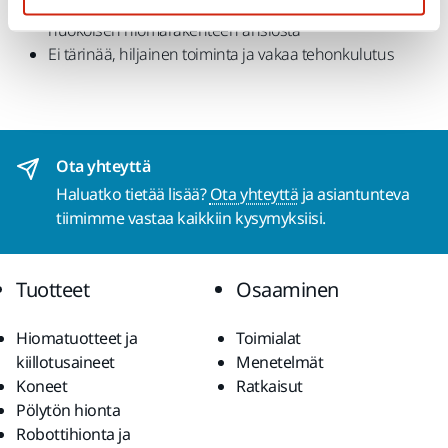
energiankulutus innovatiivisen koostumuksen ja
huokoisen hiomarakenteen ansiosta
Ei tärinää, hiljainen toiminta ja vakaa tehonkulutus
Ota yhteyttä
Haluatko tietää lisää?
Ota yhteyttä
ja asiantunteva
tiimimme vastaa kaikkiin kysymyksiisi.
Tuotteet
Osaaminen
Hiomatuotteet ja
Toimialat
kiillotusaineet
Menetelmät
Koneet
Ratkaisut
Pölytön hionta
Robottihionta ja