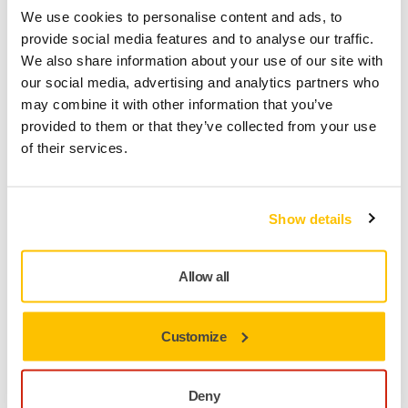
We use cookies to personalise content and ads, to
saman tyyppisten huippuluokan hiomalaikkoihin
provide social media features and to analyse our traffic.
verrattuna.
We also share information about your use of our site with
our social media, advertising and analytics partners who
Ultra-Flute hiomalaikka mahdollistaa hiomakoneen
may combine it with other information that you’ve
maksimaalisen tehon käytön laadukkuudellaan ja
provided to them or that they’ve collected from your use
hiomapinnan huokoisen rakenteensa ansiosta. Saavutat
of their services.
suuremmat materiaalin poistonopeudet lisäämättä
energian- tai ajankulutusta.
Show details
Ultra-Flute-ominaisuudet
Allow all
Ylivoimainen hiontateho
Ihanteellinen suurille erille: erinomainen vakaus ja
suorituskyky koneistukseen automaattisen
Customize
työkaluvaihtojärjestelmän kanssa
Säilyttää johdonmukaisen geometrian pitkän ajan –
erinomainen reunojen säilyvyys> Pienempi
Deny