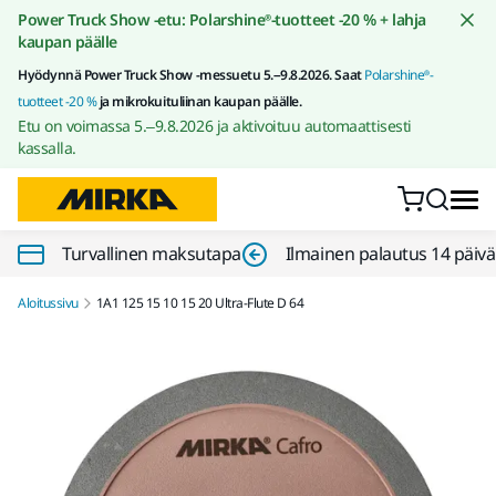
Siirry sisältöön
Power Truck Show -etu: Polarshine®-tuotteet -20 % + lahja
kaupan päälle
Hyödynnä Power Truck Show -messuetu 5.–9.8.2026. Saat
Polarshine®-
tuotteet -20 %
ja mikrokuituliinan kaupan päälle.
Etu on voimassa 5.–9.8.2026 ja aktivoituu automaattisesti
kassalla.
Turvallinen maksutapa
Ilmainen palautus 14 päiv
Aloitussivu
1A1 125 15 10 15 20 Ultra-Flute D 64