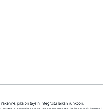
rakenne, joka on täysin integroitu laikan runkoon,
 mutta hiomapinnan rakenne on entistäkin innovatiivisempi.