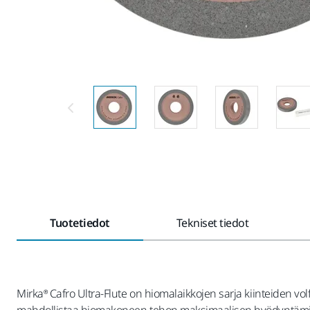
Tuotetiedot
Tekniset tiedot
Mirka® Cafro Ultra-Flute on hiomalaikkojen sarja kiinteiden 
mahdollistaa hiomakoneen tehon maksimaalisen hyödyntämisen