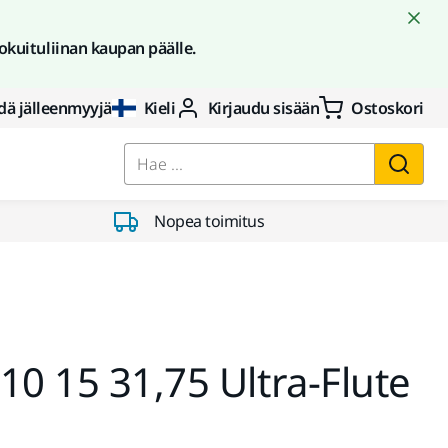
okuituliinan kaupan päälle.
dä jälleenmyyjä
Kieli
Kirjaudu sisään
Ostoskori
Hae ...
Nopea toimitus
10 15 31,75 Ultra-Flute