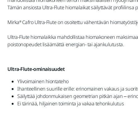
Tämän ansiosta Ultra-Flute hiomalaikat säilyttävät profiilins
Mirka® Cafro Ultra-Flute on osoitettu vähentävän hiomatyöstö
Ultra-Flute hiomalaikka mahdollistaa hiomakoneen maksimaa
poistonopeudet lisäämättä energian- tai ajankulutusta.
Ultra-Flute-ominaisuudet
Ylivoimainen hiontateho
Ihanteellinen suurille erille: erinomainen vakaus ja suo
Säilyttää johdonmukaisen geometrian pitkän ajan – eri
Ei tärinää, hiljainen toiminta ja vakaa tehonkulutus