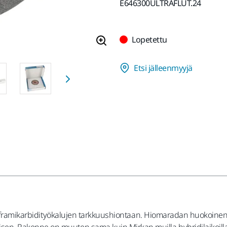
E646300ULTRAFLUT.24
Lopetettu
Etsi jälleenmyyjä
volframikarbidityökalujen tarkkuushiontaan. Hiomaradan huokoinen 
. Rakenne on muuten sama kuin Mirkan muilla hybridilaikoilla,