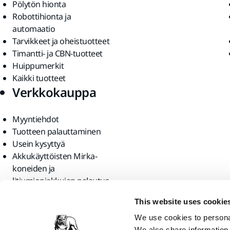
Pölytön hionta
Robottihionta ja
automaatio
Tarvikkeet ja oheistuotteet
Timantti- ja CBN-tuotteet
Huippumerkit
Kaikki tuotteet
Verkkokauppa
Myyntiehdot
Tuotteen palauttaminen
Usein kysyttyä
Akkukäyttöisten Mirka-
koneiden ja
litiumioniakkujen palautus
Löydä meidät
This website uses cookie
We use cookies to personal
We also share information 