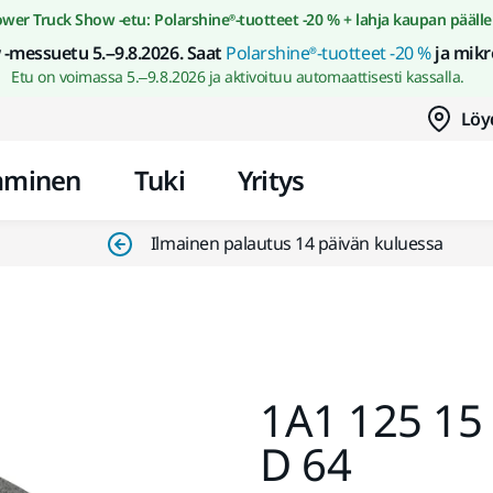
Siirry sisältöön
wer Truck Show -etu: Polarshine®-tuotteet -20 % + lahja kaupan päälle
-messuetu 5.–9.8.2026. Saat
Polarshine®-tuotteet -20 %
ja mikr
Etu on voimassa 5.–9.8.2026 ja aktivoituu automaattisesti kassalla.
Löy
aminen
Tuki
Yritys
Ilmainen palautus 14 päivän kuluessa
1A1 125 15 
D 64