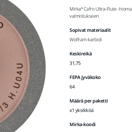
Mirka® Cafro Ultra-Flute -hioma
valmistukseen.
Sopivat materiaalit
Wolfram-karbidi
Keskireikä
31,75
FEPA jyväkoko
64
Määrä per paketti
x1 yksikköä
Mirka-koodi