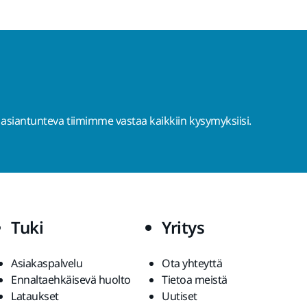
 asiantunteva tiimimme vastaa kaikkiin kysymyksiisi.
Tuki
Yritys
Asiakaspalvelu
Ota yhteyttä
Ennaltaehkäisevä huolto
Tietoa meistä
Lataukset
Uutiset