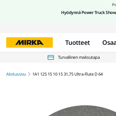
Po
Hyödynnä Power Truck Show 
Tuotteet
Osa
Turvallinen maksutapa
Aloitussivu
1A1 125 15 10 15 31,75 Ultra-Flute D 64