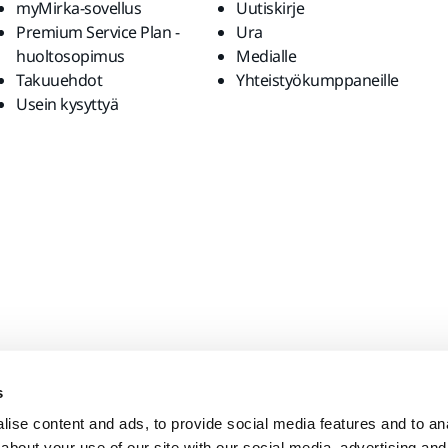
myMirka-sovellus
Uutiskirje
Premium Service Plan -
Ura
huoltosopimus
Medialle
Takuuehdot
Yhteistyökumppaneille
Usein kysyttyä
s
ise content and ads, to provide social media features and to anal
about your use of our site with our social media, advertising and