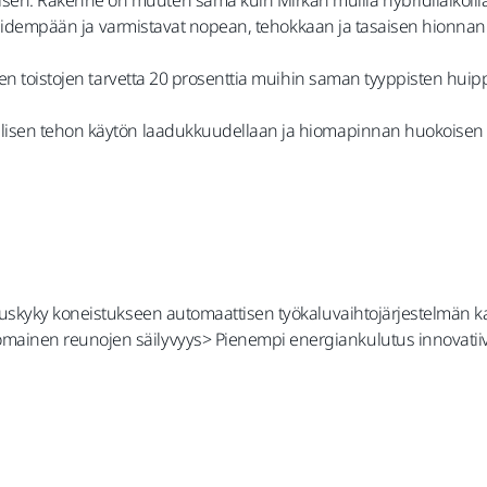
a pidempään ja varmistavat nopean, tehokkaan ja tasaisen hionnan
jen toistojen tarvetta 20 prosenttia muihin saman tyyppisten hui
lisen tehon käytön laadukkuudellaan ja hiomapinnan huokoisen 
rituskyky koneistukseen automaattisen työkaluvaihtojärjestelmän 
nomainen reunojen säilyvyys> Pienempi energiankulutus innovati