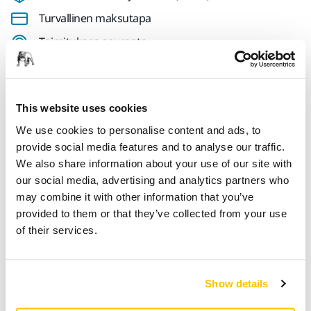
Turvallinen maksutapa
Toimituksen seuranta
Tee palautus helposti osoitteessa www.mirka.com/fi-
fi/tuki/palautuslomake/
This website uses cookies
We use cookies to personalise content and ads, to
Tekniset tiedot
provide social media features and to analyse our traffic.
We also share information about your use of our site with
our social media, advertising and analytics partners who
Pituus
30 mm
may combine it with other information that you’ve
provided to them or that they’ve collected from your use
Leveys
22 mm
of their services.
Show details