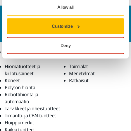
Allow all
Ota yhteyttä
Haluatko tietää lisää?
Ota yhteyttä
ja asiantunteva
Customize
tiimimme vastaa kaikkiin kysymyksiisi.
Deny
Tuotteet
Osaaminen
Hiomatuotteet ja
Toimialat
kiillotusaineet
Menetelmät
Koneet
Ratkaisut
Pölytön hionta
Robottihionta ja
automaatio
Tarvikkeet ja oheistuotteet
Timantti- ja CBN-tuotteet
Huippumerkit
Kaikki tuotteet