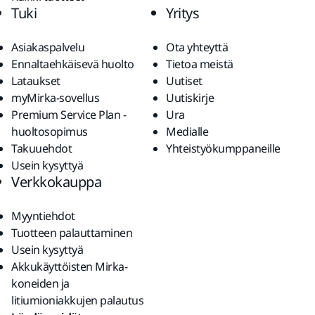
Tuki
Yritys
Asiakaspalvelu
Ota yhteyttä
Ennaltaehkäisevä huolto
Tietoa meistä
Lataukset
Uutiset
myMirka-sovellus
Uutiskirje
Premium Service Plan -
Ura
huoltosopimus
Medialle
Takuuehdot
Yhteistyökumppaneille
Usein kysyttyä
Verkkokauppa
Myyntiehdot
Tuotteen palauttaminen
Usein kysyttyä
Akkukäyttöisten Mirka-
koneiden ja
litiumioniakkujen palautus