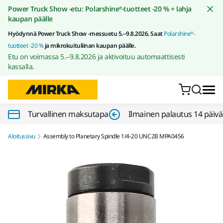
Siirry sisältöön
Power Truck Show -etu: Polarshine®-tuotteet -20 % + lahja
kaupan päälle
Hyödynnä Power Truck Show -messuetu 5.–9.8.2026. Saat
Polarshine®-
tuotteet -20 %
ja mikrokuituliinan kaupan päälle.
Etu on voimassa 5.–9.8.2026 ja aktivoituu automaattisesti
kassalla.
Turvallinen maksutapa
Ilmainen palautus 14 päiv
Aloitussivu
Assembly to Planetary Spindle 1/4-20 UNC2B MPA0456