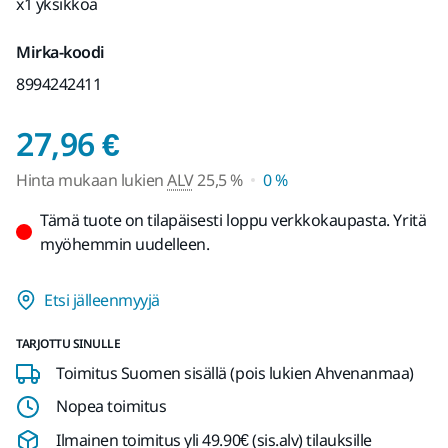
x1 yksikköä
Mirka-koodi
8994242411
Hinta mukaan lukien 
27,96 €
Hinta mukaan lukien
ALV
25,5 %
0 %
Tämä tuote on tilapäisesti loppu verkkokaupasta. Yritä
myöhemmin uudelleen.
Etsi jälleenmyyjä
TARJOTTU SINULLE
Toimitus Suomen sisällä (pois lukien Ahvenanmaa)
Nopea toimitus
Ilmainen toimitus yli 49.90€ (sis.alv) tilauksille