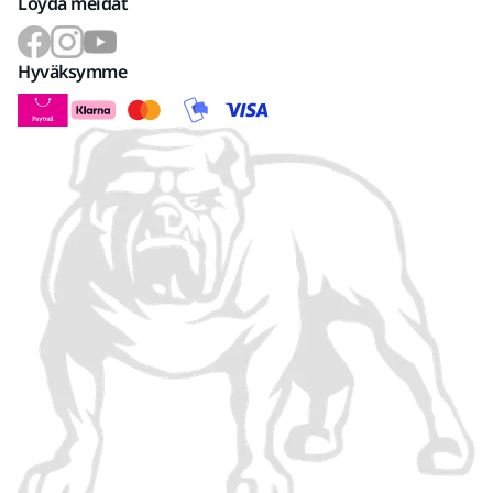
Löydä meidät
Hyväksymme