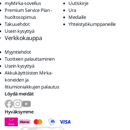
myMirka-sovellus
Uutiskirje
Premium Service Plan -
Ura
huoltosopimus
Medialle
Takuuehdot
Yhteistyökumppaneille
Usein kysyttyä
Verkkokauppa
Myyntiehdot
Tuotteen palauttaminen
Usein kysyttyä
Akkukäyttöisten Mirka-
koneiden ja
litiumioniakkujen palautus
Löydä meidät
Hyväksymme