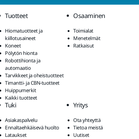
Tuotteet
Osaaminen
Hiomatuotteet ja
Toimialat
kiillotusaineet
Menetelmät
Koneet
Ratkaisut
Pölytön hionta
Robottihionta ja
automaatio
Tarvikkeet ja oheistuotteet
Timantti- ja CBN-tuotteet
Huippumerkit
Kaikki tuotteet
Tuki
Yritys
Asiakaspalvelu
Ota yhteyttä
Ennaltaehkäisevä huolto
Tietoa meistä
Lataukset
Uutiset