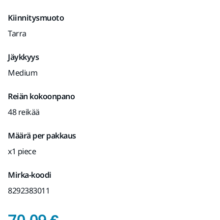
Kiinnitysmuoto
Tarra
Jäykkyys
Medium
Reiän kokoonpano
48 reikää
Määrä per pakkaus
x1 piece
Mirka-koodi
8292383011
Hinta mukaan lukien 
70,09 €