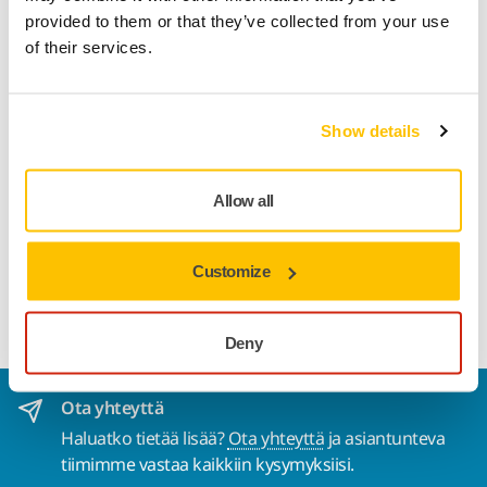
Toimituksen seuranta
provided to them or that they’ve collected from your use
of their services.
Tee palautus helposti osoitteessa www.mirka.com/fi-
fi/tuki/palautuslomake/
Show details
Tuotetiedot
Tekniset tiedot
Allow all
Tarra alustalla tasohiomakoneelle. Toimitetaan yhdessä
Customize
suojalaipan ja käyttöohjeiden kanssa. Koko: 70x198 mm, 48
reikää.
Deny
Ota yhteyttä
Haluatko tietää lisää?
Ota yhteyttä
ja asiantunteva
tiimimme vastaa kaikkiin kysymyksiisi.