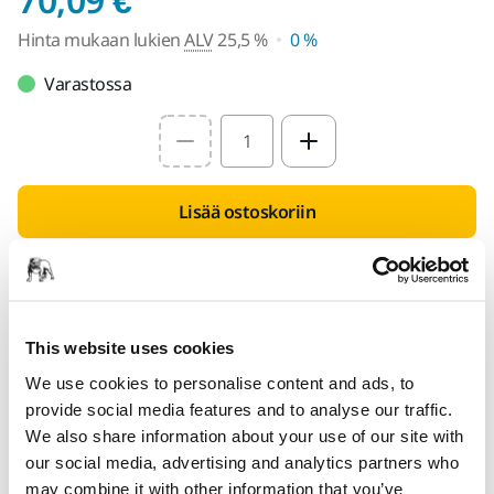
Hinta mukaan lukien
ALV
25,5 %
0 %
Varastossa
Select quantity value
Lisää ostoskoriin
Etsi jälleenmyyjä
TARJOTTU SINULLE
This website uses cookies
Toimitus Suomen sisällä (pois lukien Ahvenanmaa)
We use cookies to personalise content and ads, to
Nopea toimitus
provide social media features and to analyse our traffic.
We also share information about your use of our site with
Ilmainen toimitus yli 49.90€ (sis.alv) tilauksille
our social media, advertising and analytics partners who
Turvallinen maksutapa
may combine it with other information that you’ve