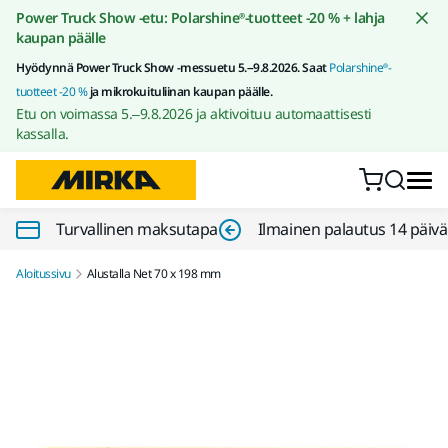
Siirry sisältöön
Power Truck Show -etu: Polarshine®-tuotteet -20 % + lahja
kaupan päälle
Hyödynnä Power Truck Show -messuetu 5.–9.8.2026. Saat
Polarshine®-
tuotteet -20 %
ja mikrokuituliinan kaupan päälle.
Etu on voimassa 5.–9.8.2026 ja aktivoituu automaattisesti
kassalla.
Turvallinen maksutapa
Ilmainen palautus 14 päiv
Aloitussivu
Alustalla Net 70 x 198 mm