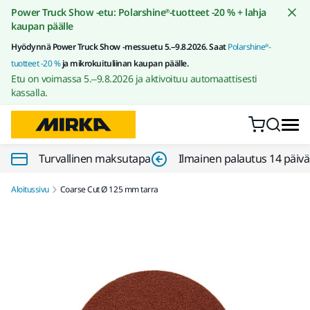
Siirry sisältöön
Power Truck Show -etu: Polarshine®-tuotteet -20 % + lahja
kaupan päälle
Hyödynnä Power Truck Show -messuetu 5.–9.8.2026. Saat
Polarshine®-
tuotteet -20 %
ja mikrokuituliinan kaupan päälle.
Etu on voimassa 5.–9.8.2026 ja aktivoituu automaattisesti
kassalla.
Turvallinen maksutapa
Ilmainen palautus 14 päiv
Aloitussivu
Coarse Cut Ø 125 mm tarra