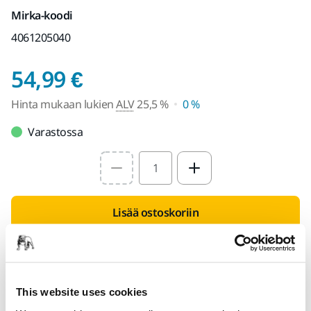
Mirka-koodi
4061205040
Hinta mukaan lukien 
54,99 €
Hinta mukaan lukien
ALV
25,5 %
0 %
Varastossa
Select quantity value
Lisää ostoskoriin
Etsi jälleenmyyjä
TARJOTTU SINULLE
This website uses cookies
Toimitus Suomen sisällä (pois lukien Ahvenanmaa)