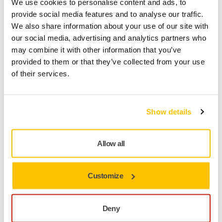
We use cookies to personalise content and ads, to
provide social media features and to analyse our traffic.
Nopea toimitus
We also share information about your use of our site with
Ilmainen toimitus yli 49.90€ (sis.alv) tilauksille
our social media, advertising and analytics partners who
Turvallinen maksutapa
may combine it with other information that you’ve
provided to them or that they’ve collected from your use
Toimituksen seuranta
of their services.
Tee palautus helposti osoitteessa www.mirka.com/fi-
fi/tuki/palautuslomake/
Show details
Tuotetiedot
Tekniset tiedot
Allow all
Lataukset
Customize
Coarse Cut on ihanteellinen kaikenlaiseen karkeahiontaan,
sillä tuotteessa on käytetty vahvistettua taustamateriaalia ja
Deny
Mirkan kehittämää Progressive Bond -tekniikkaa. Tuote on