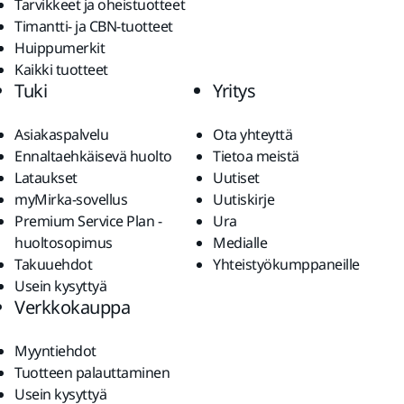
Tarvikkeet ja oheistuotteet
Timantti- ja CBN-tuotteet
Huippumerkit
Kaikki tuotteet
Tuki
Yritys
Asiakaspalvelu
Ota yhteyttä
Ennaltaehkäisevä huolto
Tietoa meistä
Lataukset
Uutiset
myMirka-sovellus
Uutiskirje
Premium Service Plan -
Ura
huoltosopimus
Medialle
Takuuehdot
Yhteistyökumppaneille
Usein kysyttyä
Verkkokauppa
Myyntiehdot
Tuotteen palauttaminen
Usein kysyttyä