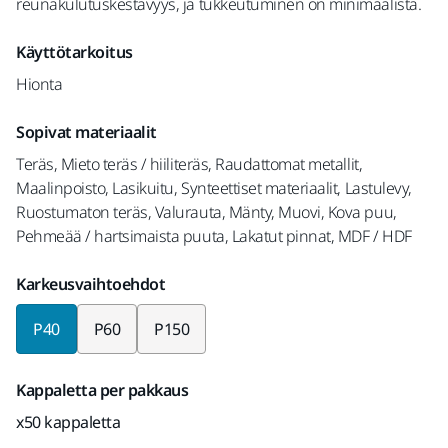
reunakulutuskestävyys, ja tukkeutuminen on minimaalista.
Käyttötarkoitus
Hionta
Sopivat materiaalit
Teräs, Mieto teräs / hiiliteräs, Raudattomat metallit,
Maalinpoisto, Lasikuitu, Synteettiset materiaalit, Lastulevy,
Ruostumaton teräs, Valurauta, Mänty, Muovi, Kova puu,
Pehmeää / hartsimaista puuta, Lakatut pinnat, MDF / HDF
Karkeusvaihtoehdot
P40
P60
P150
Kappaletta per pakkaus
x50 kappaletta