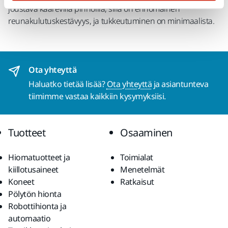
joustava kaarevilla pinnoilla, sillä on erinomainen
reunakulutuskestävyys, ja tukkeutuminen on minimaalista.
Ota yhteyttä
Haluatko tietää lisää?
Ota yhteyttä
ja asiantunteva
tiimimme vastaa kaikkiin kysymyksiisi.
Tuotteet
Osaaminen
Hiomatuotteet ja
Toimialat
kiillotusaineet
Menetelmät
Koneet
Ratkaisut
Pölytön hionta
Robottihionta ja
automaatio