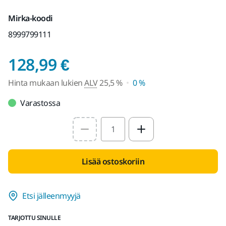
Mirka-koodi
8999799111
Hinta mukaan lukien
128,99 €
Hinta mukaan lukien
ALV
25,5 %
0 %
Varastossa
Select quantity value
Lisää ostoskoriin
Etsi jälleenmyyjä
TARJOTTU SINULLE