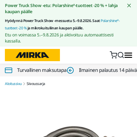
Siirry sisältöön
Power Truck Show -etu: Polarshine®-tuotteet -20 % + lahja
kaupan päälle
Hyödynnä Power Truck Show -messuetu 5.–9.8.2026. Saat
Polarshine®-
tuotteet -20 %
ja mikrokuituliinan kaupan päälle.
Etu on voimassa 5.–9.8.2026 ja aktivoituu automaattisesti
kassalla.
Turvallinen maksutapa
Ilmainen palautus 14 päiv
Aloitussivu
Siivoussarja