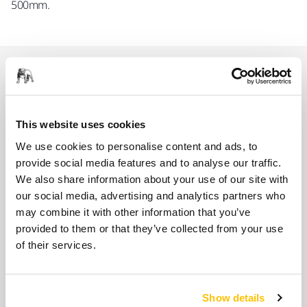
500mm.
Liittyvät tuotteet
LISÄTARVIKKEET
This website uses cookies
Letkuadapteri 32/54mm
We use cookies to personalise content and ads, to
Tämä adapteri toimitetaan
provide social media features and to analyse our traffic.
pölynpoistoletkujen MIN6519411,
We also share information about your use of our site with
MIN6519711, 8992514711 ja 8992515011
our social media, advertising and analytics partners who
kanssa. Tämä adapteri ei sovi 8992514511…
may combine it with other information that you’ve
provided to them or that they’ve collected from your use
of their services.
YHTEENSOPIVA
Mirka DEXOS 1217 M AFC
DEXOS® 1217 on kompakti 17 litran
Show details