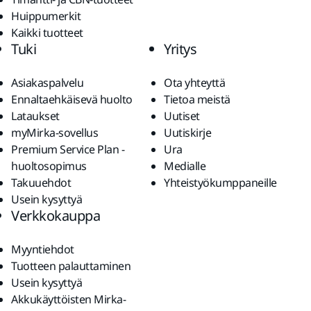
Huippumerkit
Kaikki tuotteet
Tuki
Yritys
Asiakaspalvelu
Ota yhteyttä
Ennaltaehkäisevä huolto
Tietoa meistä
Lataukset
Uutiset
myMirka-sovellus
Uutiskirje
Premium Service Plan -
Ura
huoltosopimus
Medialle
Takuuehdot
Yhteistyökumppaneille
Usein kysyttyä
Verkkokauppa
Myyntiehdot
Tuotteen palauttaminen
Usein kysyttyä
Akkukäyttöisten Mirka-