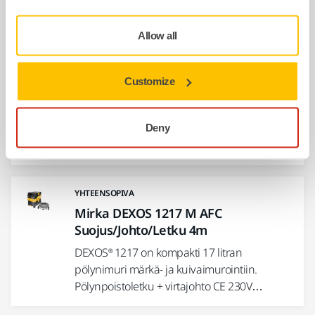
pölynimuri märkä- ja kuivaimurointiin.
Allow all
YHTEENSOPIVA
Mirka DEXOS 1217 M AFC +
Customize
pölynpoistoletku 4m
DEXOS® 1217 on kompakti 17 litran
pölynimuri märkä- ja kuivaimurointiin.
Deny
Pölynpoistoletku 27mm x 4m +…
YHTEENSOPIVA
Mirka DEXOS 1217 M AFC
Suojus/Johto/Letku 4m
DEXOS® 1217 on kompakti 17 litran
pölynimuri märkä- ja kuivaimurointiin.
Pölynpoistoletku + virtajohto CE 230V…