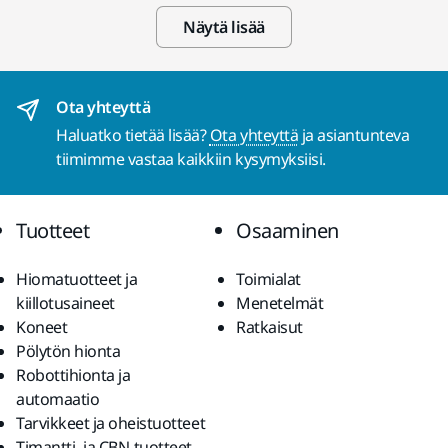
Näytä lisää
Ota yhteyttä
Haluatko tietää lisää?
Ota yhteyttä
ja asiantunteva
tiimimme vastaa kaikkiin kysymyksiisi.
Tuotteet
Osaaminen
Hiomatuotteet ja
Toimialat
kiillotusaineet
Menetelmät
Koneet
Ratkaisut
Pölytön hionta
Robottihionta ja
automaatio
Tarvikkeet ja oheistuotteet
Timantti- ja CBN-tuotteet