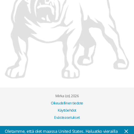
Mirka Ltd, 2026
Oikeudellinen tiedote
Käyttöehdot
Evästeasetukset
Oletamme, että olet maassa United States. Haluatko vierailla