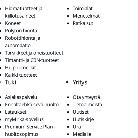
Hiomatuotteet ja
Toimialat
kiillotusaineet
Menetelmät
Koneet
Ratkaisut
Pölytön hionta
Robottihionta ja
automaatio
Tarvikkeet ja oheistuotteet
Timantti- ja CBN-tuotteet
Huippumerkit
Kaikki tuotteet
Tuki
Yritys
Asiakaspalvelu
Ota yhteyttä
Ennaltaehkäisevä huolto
Tietoa meistä
Lataukset
Uutiset
myMirka-sovellus
Uutiskirje
Premium Service Plan -
Ura
huoltosopimus
Medialle