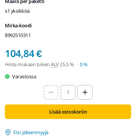
Määrä per paketti
x1 yksikköä
Mirka-koodi
8992510311
Hinta mukaan lukien
104,84 €
Hinta mukaan lukien
ALV
25,5 %
0 %
Varastossa
Select quantity value
Lisää ostoskoriin
Etsi jälleenmyyjä