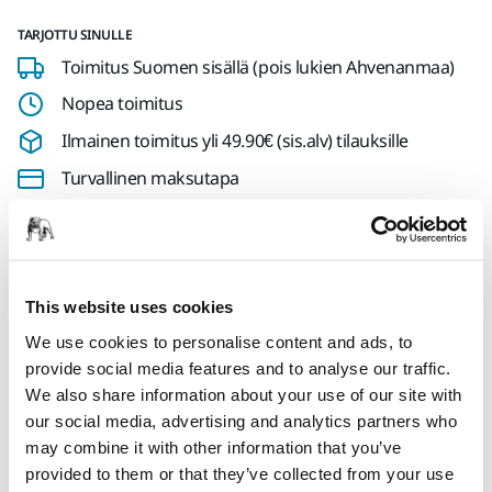
TARJOTTU SINULLE
Toimitus Suomen sisällä (pois lukien Ahvenanmaa)
Nopea toimitus
Ilmainen toimitus yli 49.90€ (sis.alv) tilauksille
Turvallinen maksutapa
Toimituksen seuranta
Tee palautus helposti osoitteessa www.mirka.com/fi-
fi/tuki/palautuslomake/
This website uses cookies
We use cookies to personalise content and ads, to
provide social media features and to analyse our traffic.
Tuotetiedot
We also share information about your use of our site with
our social media, advertising and analytics partners who
Dual operator kit for two vacuum hoses.
may combine it with other information that you’ve
provided to them or that they’ve collected from your use