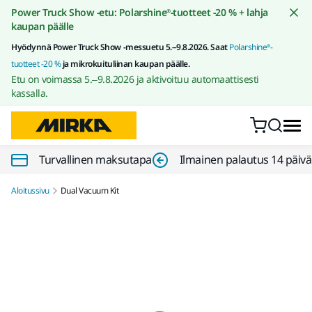
Siirry sisältöön
Power Truck Show -etu: Polarshine®-tuotteet -20 % + lahja
kaupan päälle
Hyödynnä Power Truck Show -messuetu 5.–9.8.2026. Saat
Polarshine®-
tuotteet -20 %
ja mikrokuituliinan kaupan päälle.
Etu on voimassa 5.–9.8.2026 ja aktivoituu automaattisesti
kassalla.
Turvallinen maksutapa
Ilmainen palautus 14 päiv
Aloitussivu
Dual Vacuum Kit