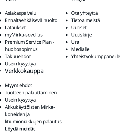
Asiakaspalvelu
Ota yhteyttä
Ennaltaehkäisevä huolto
Tietoa meistä
Lataukset
Uutiset
myMirka-sovellus
Uutiskirje
Premium Service Plan -
Ura
huoltosopimus
Medialle
Takuuehdot
Yhteistyökumppaneille
Usein kysyttyä
Verkkokauppa
Myyntiehdot
Tuotteen palauttaminen
Usein kysyttyä
Akkukäyttöisten Mirka-
koneiden ja
litiumioniakkujen palautus
Löydä meidät