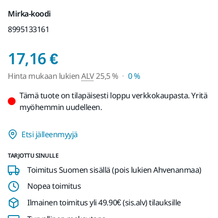
Mirka-koodi
8995133161
Hinta mukaan lukien 
17,16 €
Hinta mukaan lukien
ALV
25,5 %
0 %
Tämä tuote on tilapäisesti loppu verkkokaupasta. Yritä
myöhemmin uudelleen.
Etsi jälleenmyyjä
TARJOTTU SINULLE
Toimitus Suomen sisällä (pois lukien Ahvenanmaa)
Nopea toimitus
Ilmainen toimitus yli 49.90€ (sis.alv) tilauksille