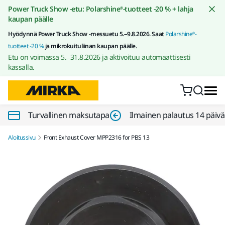
Siirry sisältöön
Power Truck Show -etu: Polarshine®-tuotteet -20 % + lahja
kaupan päälle
Hyödynnä Power Truck Show -messuetu 5.–9.8.2026. Saat
Polarshine®-
tuotteet -20 %
ja mikrokuituliinan kaupan päälle.
Etu on voimassa 5.–31.8.2026 ja aktivoituu automaattisesti
kassalla.
Turvallinen maksutapa
Ilmainen palautus 14 päiv
Aloitussivu
Front Exhaust Cover MPP2316 for PBS 13