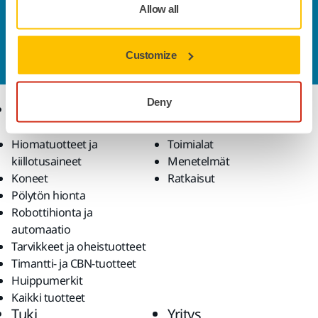
Allow all
Ota yhteyttä
Haluatko tietää lisää?
Ota yhteyttä
ja asiantunteva
Customize
tiimimme vastaa kaikkiin kysymyksiisi.
Deny
Tuotteet
Osaaminen
Hiomatuotteet ja
Toimialat
kiillotusaineet
Menetelmät
Koneet
Ratkaisut
Pölytön hionta
Robottihionta ja
automaatio
Tarvikkeet ja oheistuotteet
Timantti- ja CBN-tuotteet
Huippumerkit
Kaikki tuotteet
Tuki
Yritys