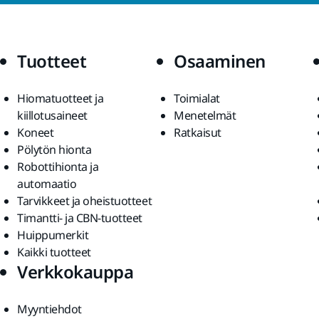
Tuotteet
Osaaminen
Hiomatuotteet ja
Toimialat
kiillotusaineet
Menetelmät
Koneet
Ratkaisut
Pölytön hionta
Robottihionta ja
automaatio
Tarvikkeet ja oheistuotteet
Timantti- ja CBN-tuotteet
Huippumerkit
Kaikki tuotteet
Verkkokauppa
Myyntiehdot