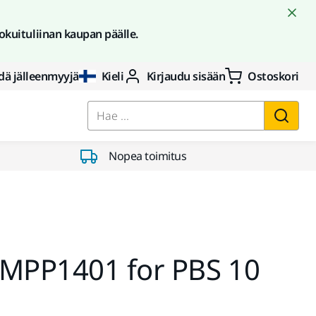
okuituliinan kaupan päälle.
dä jälleenmyyjä
Kieli
Kirjaudu sisään
Ostoskori
Hae ...
Nopea toimitus
 MPP1401 for PBS 10