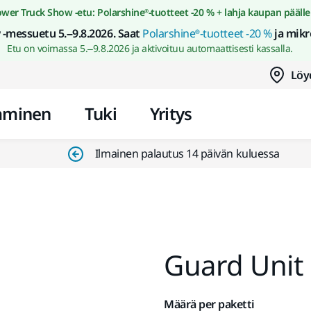
Siirry sisältöön
wer Truck Show -etu: Polarshine®-tuotteet -20 % + lahja kaupan päälle
-messuetu 5.–9.8.2026. Saat
Polarshine®-tuotteet -20 %
ja mikr
Etu on voimassa 5.–9.8.2026 ja aktivoituu automaattisesti kassalla.
Löy
aminen
Tuki
Yritys
Ilmainen palautus 14 päivän kuluessa
Guard Unit
Määrä per paketti