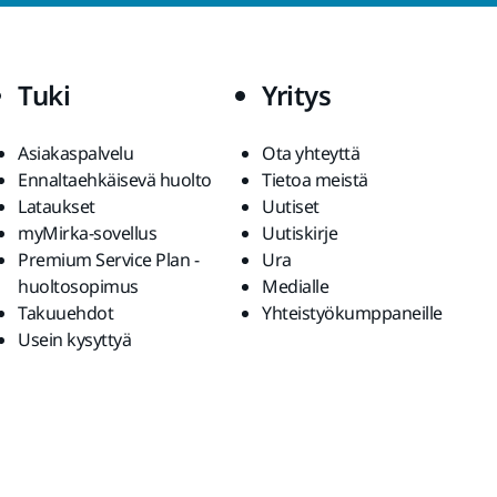
Tuki
Yritys
Asiakaspalvelu
Ota yhteyttä
Ennaltaehkäisevä huolto
Tietoa meistä
Lataukset
Uutiset
myMirka-sovellus
Uutiskirje
Premium Service Plan -
Ura
huoltosopimus
Medialle
Takuuehdot
Yhteistyökumppaneille
Usein kysyttyä