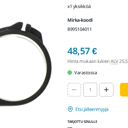
x1 yksikköä
Mirka-koodi
8995104011
Hinta 
48,57 €
Hinta mukaan lukien
ALV
25,5
Varastossa
Select quantity value
Etsi jälleenmyyjä
TARJOTTU SINULLE