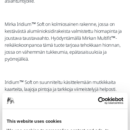
asiantuntijoille.
Mirka Iridium™ Soft on kolmiosainen rakenne, jossa on
kestävästä alumiinioksidirakeista valmistettu hiomapinta ja
joustava taustavaahto. Hyödyntämällä Mirkan Multifit™-
reikäkokoonpanoa tämä tuote tarjoaa tehokkaan hionnan,
jossa on vähemmän tukkeumia, epätasaisuuksia ja
pyörrejälkiä.
Iridium™ Soft on suunniteltu käsittelemään mutkikkaita
kaarteita, laajoja pintoja ja tarkkoja viimeistelyjä helposti.
Iridium™ Soft tarjoaa vertaansa vailla olevan kestävyyden,
mukavuuden ja tuloksen.
This website uses cookies
Ominaisuudet: