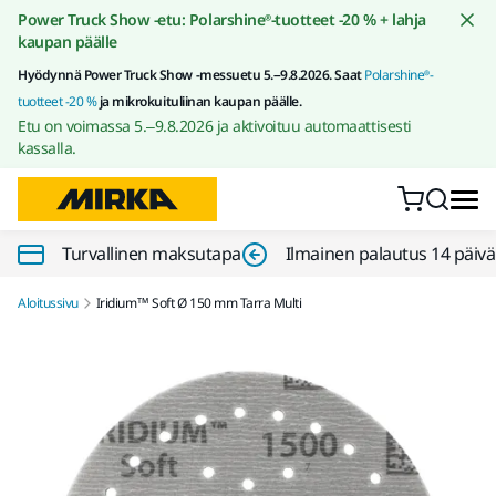
Siirry sisältöön
Power Truck Show -etu: Polarshine®-tuotteet -20 % + lahja
kaupan päälle
Hyödynnä Power Truck Show -messuetu 5.–9.8.2026. Saat
Polarshine®-
tuotteet -20 %
ja mikrokuituliinan kaupan päälle.
Etu on voimassa 5.–9.8.2026 ja aktivoituu automaattisesti
kassalla.
Turvallinen maksutapa
Ilmainen palautus 14 päiv
Aloitussivu
Iridium™ Soft Ø 150 mm Tarra Multi