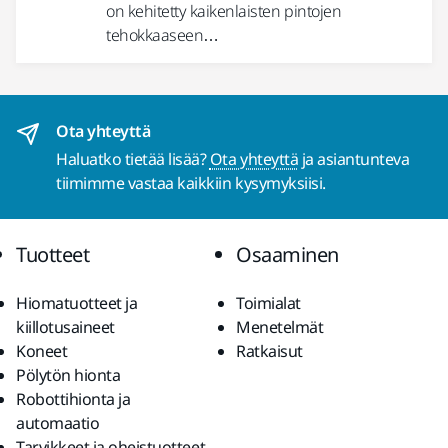
on kehitetty kaikenlaisten pintojen
tehokkaaseen…
Ota yhteyttä
Haluatko tietää lisää?
Ota yhteyttä
ja asiantunteva
tiimimme vastaa kaikkiin kysymyksiisi.
Tuotteet
Osaaminen
Hiomatuotteet ja
Toimialat
kiillotusaineet
Menetelmät
Koneet
Ratkaisut
Pölytön hionta
Robottihionta ja
automaatio
Tarvikkeet ja oheistuotteet