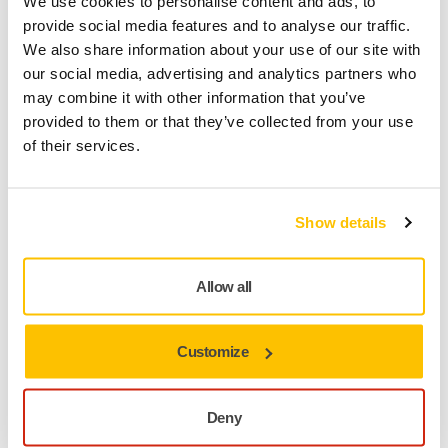
We use cookies to personalise content and ads, to
provide social media features and to analyse our traffic.
We also share information about your use of our site with
Monipuolisuus
: Tehokas kuivahionta kahdeksassa
our social media, advertising and analytics partners who
karkeudessa, laaja valikoima karkeuksia 400-2000
may combine it with other information that you’ve
monenlaisiin hiontasovelluksiin
provided to them or that they’ve collected from your use
of their services.
Joustava vaahtopohja
: pehmeä vaahtopohja mukautuu
käyriin ja muotoihin tasaisen, ja sileän hionnan saamiseksi
Show details
Allow all
Ehkäisee tukkeutumista
: pölynpoistokuvio estää
tukkeutumisen ja luo puhtaamman työtilan
Customize
Pitkä käyttöikä
: tarkka pinnoite ja erikoisrakeet
Deny
optimoivat suorituskyvyn ja takaavat pitkän käyttöiän