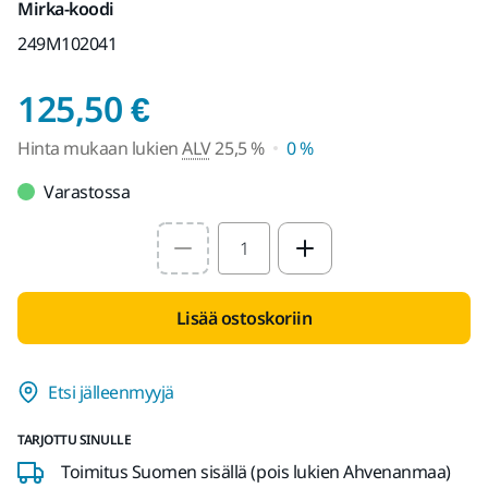
Mirka-koodi
249M102041
Hinta mukaan lukien
125,50 €
Hinta mukaan lukien
ALV
25,5 %
0 %
Varastossa
Select quantity value
Lisää ostoskoriin
Etsi jälleenmyyjä
TARJOTTU SINULLE
Toimitus Suomen sisällä (pois lukien Ahvenanmaa)