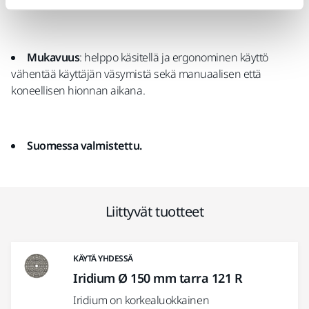
vaativilla pinnoilla
Mukavuus
: helppo käsitellä ja ergonominen käyttö
vähentää käyttäjän väsymistä sekä manuaalisen että
koneellisen hionnan aikana.
Suomessa valmistettu.
Liittyvät tuotteet
KÄYTÄ YHDESSÄ
Iridium Ø 150 mm tarra 121 R
Iridium on korkealuokkainen