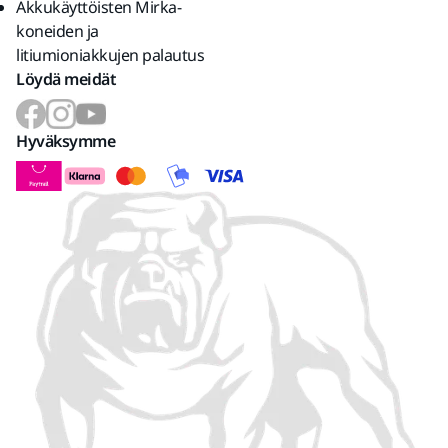
Akkukäyttöisten Mirka-
koneiden ja
litiumioniakkujen palautus
Löydä meidät
Hyväksymme