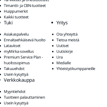
Timantti- ja CBN-tuotteet
Huippumerkit
Kaikki tuotteet
Tuki
Yritys
Asiakaspalvelu
Ota yhteyttä
Ennaltaehkäisevä huolto
Tietoa meistä
Lataukset
Uutiset
myMirka-sovellus
Uutiskirje
Premium Service Plan -
Ura
huoltosopimus
Medialle
Takuuehdot
Yhteistyökumppaneille
Usein kysyttyä
Verkkokauppa
Myyntiehdot
Tuotteen palauttaminen
Usein kysyttyä