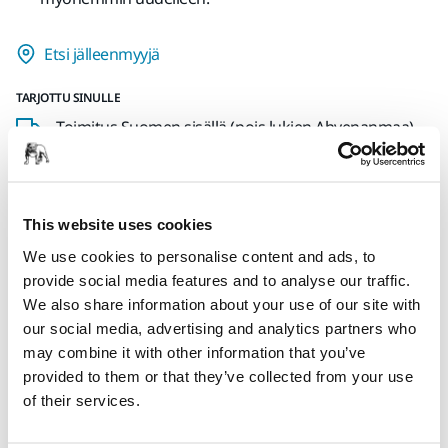
Etsi jälleenmyyjä
TARJOTTU SINULLE
Toimitus Suomen sisällä (pois lukien Ahvenanmaa)
Nopea toimitus
Ilmainen toimitus yli 49.90€ (sis.alv) tilauksille
This website uses cookies
Turvallinen maksutapa
We use cookies to personalise content and ads, to
Toimituksen seuranta
provide social media features and to analyse our traffic.
Tee palautus helposti osoitteessa www.mirka.com/fi-
We also share information about your use of our site with
fi/tuki/palautuslomake/
our social media, advertising and analytics partners who
may combine it with other information that you’ve
provided to them or that they’ve collected from your use
of their services.
Tuotetiedot
Tekniset tiedot