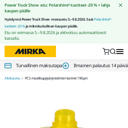
Siirry sisältöön
Power Truck Show -etu: Polarshine®-tuotteet -20 % + lahja
kaupan päälle
Hyödynnä Power Truck Show -messuetu 5.–9.8.2026. Saat
Polarshine®-
tuotteet -20 %
ja mikrokuituliinan kaupan päälle.
Etu on voimassa 5.–9.8.2026 ja aktivoituu automaattisesti
kassalla.
Turvallinen maksutapa
Ilmainen palautus 14 päiv
Aloitussivu
PCS maalikuppijärjestelmän kannet 190µm