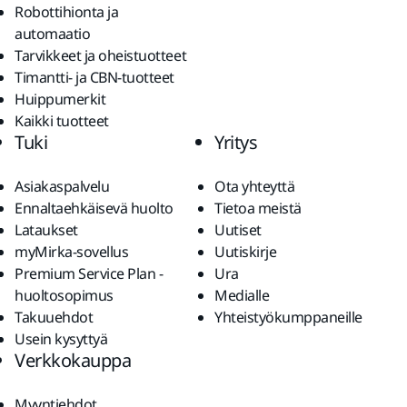
Robottihionta ja
automaatio
Tarvikkeet ja oheistuotteet
Timantti- ja CBN-tuotteet
Huippumerkit
Kaikki tuotteet
Tuki
Yritys
Asiakaspalvelu
Ota yhteyttä
Ennaltaehkäisevä huolto
Tietoa meistä
Lataukset
Uutiset
myMirka-sovellus
Uutiskirje
Premium Service Plan -
Ura
huoltosopimus
Medialle
Takuuehdot
Yhteistyökumppaneille
Usein kysyttyä
Verkkokauppa
Myyntiehdot