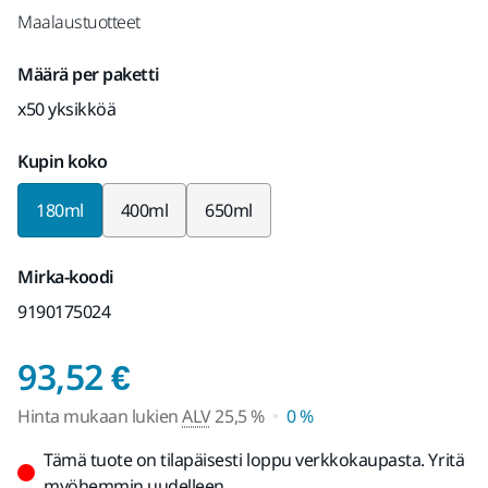
Maalaustuotteet
Määrä per paketti
x50 yksikköä
Kupin koko
180ml
400ml
650ml
Mirka-koodi
9190175024
Hinta mukaan lukien 
93,52 €
Hinta mukaan lukien
ALV
25,5 %
0 %
Tämä tuote on tilapäisesti loppu verkkokaupasta. Yritä
myöhemmin uudelleen.