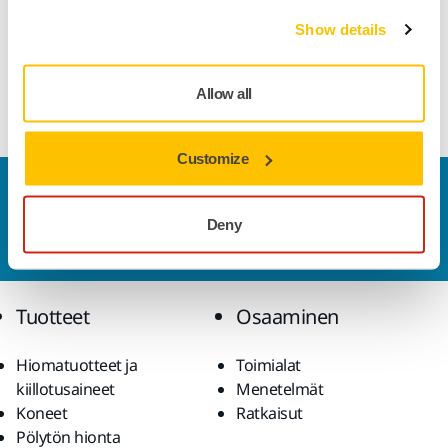
Lataukset
Show details
Mirka Paint Cup System (PCS) kertakäyttöastian kansi, 180-
Allow all
850ml, suodatin 190µm
Customize
Ota yhteyttä
Haluatko tietää lisää?
Ota yhteyttä
ja asiantunteva
Deny
tiimimme vastaa kaikkiin kysymyksiisi.
Tuotteet
Osaaminen
Hiomatuotteet ja
Toimialat
kiillotusaineet
Menetelmät
Koneet
Ratkaisut
Pölytön hionta