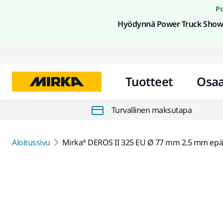
Po
Hyödynnä Power Truck Show 
Tuotteet
Osa
Turvallinen maksutapa
Aloitussivu
Mirka® DEROS II 325 EU Ø 77 mm 2.5 mm ep