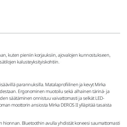
n, kuten pieniin korjauksiin, ajovalojen kunnostukseen,
ätilojen kalusteyksityiskohtiin.
villä parannuksilla. Matalaprofiilinen ja kevyt Mirka
estaan. Ergonominen muotoilu sekä alhainen tärinä- ja
uden säätäminen onnistuu vaivattomasti ja selkät LED-
ttoman moottorin ansiosta Mirka DEROS II ylläpitää tasaista
 hionnan. Bluetoothin avulla yhdistät koneesi saumattomasti