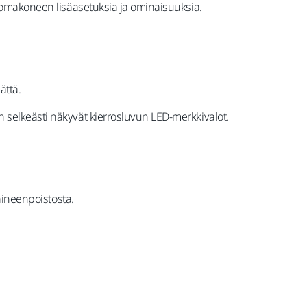
hiomakoneen lisäasetuksia ja ominaisuuksia.
ättä.
 selkeästi näkyvät kierrosluvun LED-merkkivalot.
 aineenpoistosta.