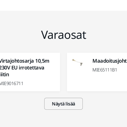
Varaosat
Virtajohtosarja 10,5m
Maadoitusjoht
230V EU irrotettava
MIE65111B1
liitin
MIE9016711
Näytä lisää