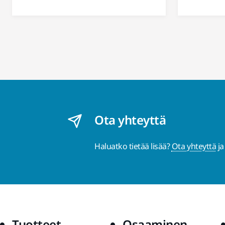
Ota yhteyttä
Haluatko tietää lisää?
Ota yhteyttä
ja
Tuotteet
Osaaminen