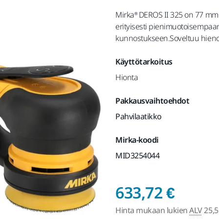
Mirka® DEROS II 325 on 77 mm
erityisesti pienimuotoisempaan 
kunnostukseen.Soveltuu hienoh
Käyttötarkoitus
Hionta
Pakkausvaihtoehdot
Pahvilaatikko
Mirka-koodi
MID3254044
Hinta
633,72 €
Hinta mukaan lukien
ALV
25,5