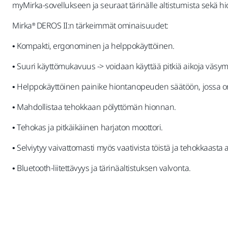
myMirka-sovellukseen ja seuraat tärinälle altistumista sekä 
Mirka® DEROS II:n tärkeimmät ominaisuudet:
• Kompakti, ergonominen ja helppokäyttöinen.
• Suuri käyttömukavuus -> voidaan käyttää pitkiä aikoja väsym
• Helppokäyttöinen painike hiontanopeuden säätöön, jossa on
• Mahdollistaa tehokkaan pölyttömän hionnan.
• Tehokas ja pitkäikäinen harjaton moottori.
• Selviytyy vaivattomasti myös vaativista töistä ja tehokkaasta
• Bluetooth-liitettävyys ja tärinäaltistuksen valvonta.