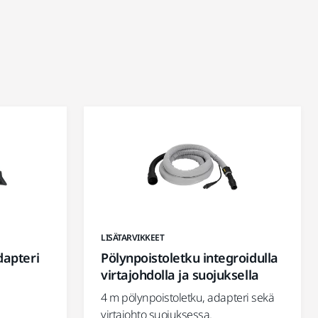
LISÄTARVIKKEET
dapteri
Pölynpoistoletku integroidulla
virtajohdolla ja suojuksella
4 m pölynpoistoletku, adapteri sekä
virtajohto suojuksessa.