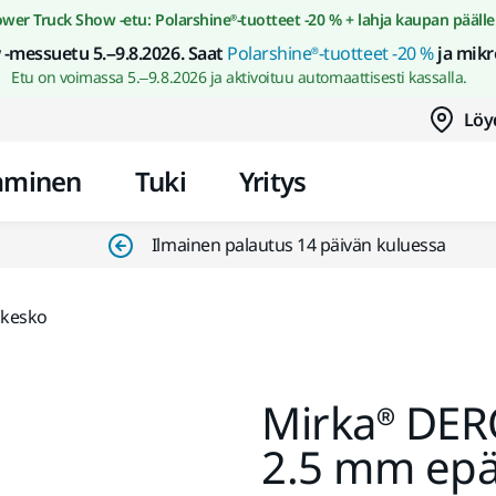
Siirry sisältöön
wer Truck Show -etu: Polarshine®-tuotteet -20 % + lahja kaupan päälle
-messuetu 5.–9.8.2026. Saat
Polarshine®-tuotteet -20 %
ja mikr
Etu on voimassa 5.–9.8.2026 ja aktivoituu automaattisesti kassalla.
Löy
aminen
Tuki
Yritys
Ilmainen palautus 14 päivän kuluessa
äkesko
Mirka® DER
2.5 mm ep