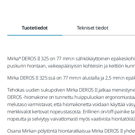
Tuotetiedot
Tekniset tiedot
Mirka® DEROS II 325 on 77 mm:n sähkökäyttoinen epäkeskohiom
puskurin hiontaan, vaikeapääsyisiin kohteisiin ja keittiön kunno
Mirka DEROS II 325:ssä on 77 mm:n alustalla ja 2,5 mm:n epäke
Tehokas uuden sukupolven Mirka DEROS II jatkaa menestyneen 
DEROS -hiomakone on tunnettu huippuluokan ergonomiastaan 
melutaso varmistavat, että hiomakonetta voidaan käyttää väsy
merkkivalot kertovat nopeustasosta. Erillinen on/off-painike t
nopeutta ja selviytyy vaivattomasti myös vaativista hiontatöis
Osana Mirkan pölytöntä hiontaratkaisua Mirka DEROS II yhde