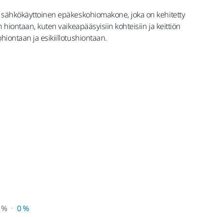
 sähkökäyttoinen epäkeskohiomakone, joka on kehitetty
hiontaan, kuten vaikeapääsyisiin kohteisiin ja keittiön
iontaan ja esikiillotushiontaan.
 mukaan lukien ALV 25,5 %
 %
0 %