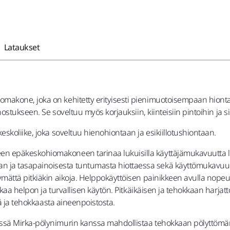
Lataukset
akone, joka on kehitetty erityisesti pienimuotoisempaan hiontaa
stukseen. Se soveltuu myös korjauksiin, kiinteisiin pintoihin ja sis
skoliike, joka soveltuu hienohiontaan ja esikiillotushiontaan.
epäkeskohiomakoneen tarinaa lukuisilla käyttäjämukavuutta lisää
ja tasapainoisesta tuntumasta hiottaessa sekä käyttömukavuud
mättä pitkiäkin aikoja. Helppokäyttöisen painikkeen avulla nope
akaa helpon ja turvallisen käytön. Pitkäikäisen ja tehokkaan harja
tä ja tehokkaasta aineenpoistosta.
ssä Mirka-pölynimurin kanssa mahdollistaa tehokkaan pölyttömän