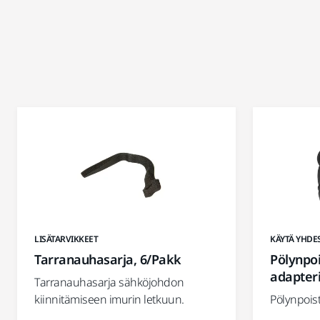
LISÄTARVIKKEET
KÄYTÄ YHDE
Tarranauhasarja, 6/Pakk
Pölynpo
adapter
Tarranauhasarja sähköjohdon
kiinnitämiseen imurin letkuun.
Pölynpois