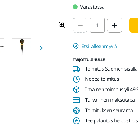
Varastossa
Select quantity value
Etsi jälleenmyyjä
TARJOTTU SINULLE
Toimitus Suomen sisällä
Nopea toimitus
Ilmainen toimitus yli 49.90
Turvallinen maksutapa
Toimituksen seuranta
Tee palautus helposti o