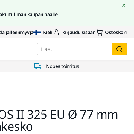
okuituliinan kaupan päälle.
dä jälleenmyyjä
Kieli
Kirjaudu sisään
Ostoskori
Hae ...
Nopea toimitus
OS II 325 EU Ø 77 mm
äkesko