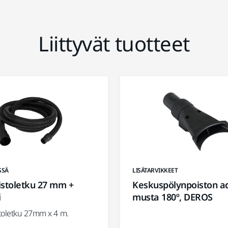
Liittyvät tuotteet
SSÄ
LISÄTARVIKKEET
istoletku 27 mm +
Keskuspölynpoiston a
i
musta 180º, DEROS
toletku 27mm x 4 m.