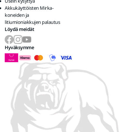
Usein kysyttyä
Akkukäyttöisten Mirka-
koneiden ja
litiumioniakkujen palautus
Löydä meidät
Hyväksymme