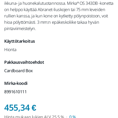
ikkuna- ja huonekalutuotannossa. Mirka® OS 343DB -konetta
on helppo käyttää Abranet-liuskojen tai 75 mm leveiden
rullien kanssa, ja kun kone on kytketty pölynpoistoon, voit
hioa pölyttömästi. 3 mm:n epäkeskoliike takaa hyvän
pintaviimeistelyn.
Käyttötarkoitus
Hionta
Pakkausvaihtoehdot
Cardboard Box
Mirka-koodi
8991610111
Hinta mukaan lukien
455,34 €
Hinta mukaan lukien
ALV
25,5 %
0 %