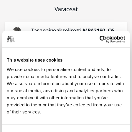
Varaosat
Tasapainoakselisetti MPA2190, OS
343
8991621311
This website uses cookies
O-rengas MPA0042
We use cookies to personalise content and ads, to
provide social media features and to analyse our traffic.
8993008211
We also share information about your use of our site with
our social media, advertising and analytics partners who
may combine it with other information that you’ve
Välilevy MPA0079, OS-koneet
provided to them or that they’ve collected from your use
8991601111
of their services.
Pidätin/O-rengassetti MPA2697, OS