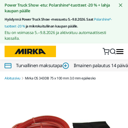
Siirry sisältöön
Power Truck Show -etu: Polarshine®-tuotteet -20 % + lahja
kaupan päälle
Hyödynnä Power Truck Show -messuetu 5.–9.8.2026. Saat
Polarshine®-
tuotteet -20 %
ja mikrokuituliinan kaupan päälle.
Etu on voimassa 5.–9.8.2026 ja aktivoituu automaattisesti
kassalla.
Turvallinen maksutapa
Ilmainen palautus 14 päiv
Aloitussivu
Mirka OS 343DB 75 x 100 mm 3.0 mm epäkesko