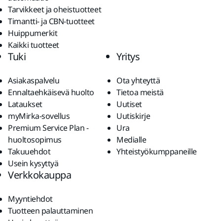
Tarvikkeet ja oheistuotteet
Timantti- ja CBN-tuotteet
Huippumerkit
Kaikki tuotteet
Tuki
Yritys
Asiakaspalvelu
Ota yhteyttä
Ennaltaehkäisevä huolto
Tietoa meistä
Lataukset
Uutiset
myMirka-sovellus
Uutiskirje
Premium Service Plan -
Ura
huoltosopimus
Medialle
Takuuehdot
Yhteistyökumppaneille
Usein kysyttyä
Verkkokauppa
Myyntiehdot
Tuotteen palauttaminen