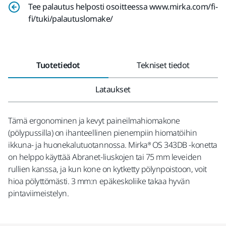
Tee palautus helposti osoitteessa www.mirka.com/fi-
fi/tuki/palautuslomake/
Tuotetiedot
Tekniset tiedot
Lataukset
Tämä ergonominen ja kevyt paineilmahiomakone
(pölypussilla) on ihanteellinen pienempiin hiomatöihin
ikkuna- ja huonekalutuotannossa. Mirka® OS 343DB -konetta
on helppo käyttää Abranet-liuskojen tai 75 mm leveiden
rullien kanssa, ja kun kone on kytketty pölynpoistoon, voit
hioa pölyttömästi. 3 mm:n epäkeskoliike takaa hyvän
pintaviimeistelyn.