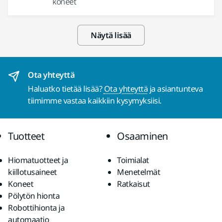
koneet
Näytä lisää
Ota yhteyttä
Haluatko tietää lisää?
Ota yhteyttä
ja asiantunteva
tiimimme vastaa kaikkiin kysymyksiisi.
Tuotteet
Osaaminen
Hiomatuotteet ja
Toimialat
kiillotusaineet
Menetelmät
Koneet
Ratkaisut
Pölytön hionta
Robottihionta ja
automaatio