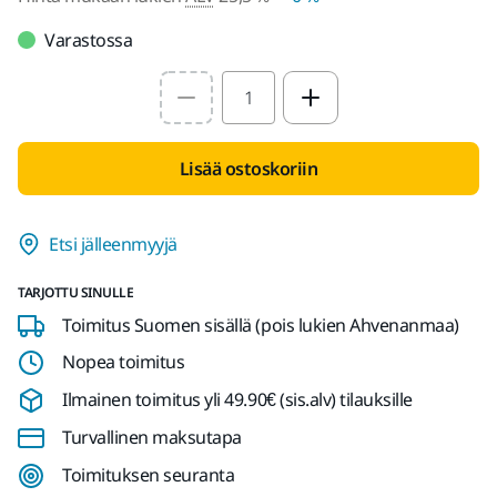
Varastossa
Select quantity value
Lisää ostoskoriin
Etsi jälleenmyyjä
TARJOTTU SINULLE
Toimitus Suomen sisällä (pois lukien Ahvenanmaa)
Nopea toimitus
Ilmainen toimitus yli 49.90€ (sis.alv) tilauksille
Turvallinen maksutapa
Toimituksen seuranta