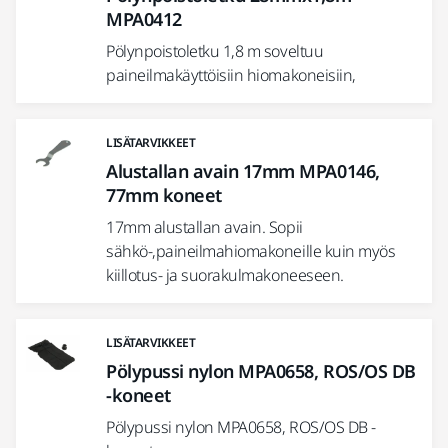
MPA0412
Pölynpoistoletku 1,8 m soveltuu
paineilmakäyttöisiin hiomakoneisiin,
LISÄTARVIKKEET
Alustallan avain 17mm MPA0146,
77mm koneet
17mm alustallan avain. Sopii
sähkö-,paineilmahiomakoneille kuin myös
kiillotus- ja suorakulmakoneeseen.
LISÄTARVIKKEET
Pölypussi nylon MPA0658, ROS/OS DB
-koneet
Pölypussi nylon MPA0658, ROS/OS DB -