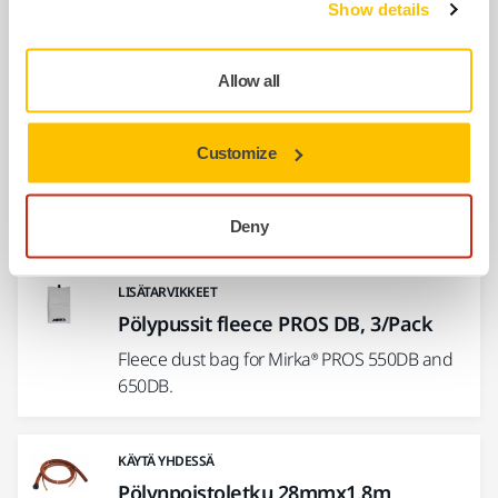
Show details
DB
8991600911
Allow all
Näytä lisää
Customize
Liittyvät tuotteet
Deny
LISÄTARVIKKEET
Pölypussit fleece PROS DB, 3/Pack
Fleece dust bag for Mirka® PROS 550DB and
650DB.
KÄYTÄ YHDESSÄ
Pölynpoistoletku 28mmx1,8m