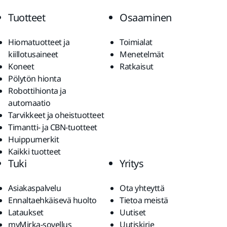
Tuotteet
Osaaminen
Hiomatuotteet ja
Toimialat
kiillotusaineet
Menetelmät
Koneet
Ratkaisut
Pölytön hionta
Robottihionta ja
automaatio
Tarvikkeet ja oheistuotteet
Timantti- ja CBN-tuotteet
Huippumerkit
Kaikki tuotteet
Tuki
Yritys
Asiakaspalvelu
Ota yhteyttä
Ennaltaehkäisevä huolto
Tietoa meistä
Lataukset
Uutiset
myMirka-sovellus
Uutiskirje