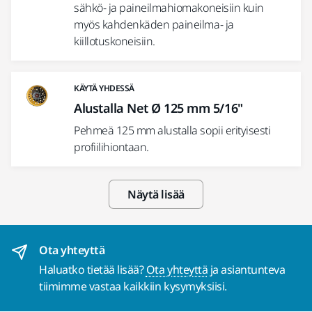
sähkö- ja paineilmahiomakoneisiin kuin
myös kahdenkäden paineilma- ja
kiillotuskoneisiin.
KÄYTÄ YHDESSÄ
Alustalla Net Ø 125 mm 5/16"
Pehmeä 125 mm alustalla sopii erityisesti
profiilihiontaan.
Näytä lisää
Ota yhteyttä
Haluatko tietää lisää?
Ota yhteyttä
ja asiantunteva
tiimimme vastaa kaikkiin kysymyksiisi.