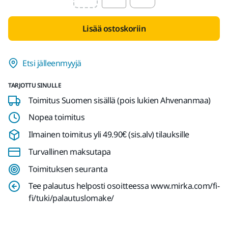
Select quantity value
Lisää ostoskoriin
Etsi jälleenmyyjä
TARJOTTU SINULLE
Toimitus Suomen sisällä (pois lukien Ahvenanmaa)
Nopea toimitus
Ilmainen toimitus yli 49.90€ (sis.alv) tilauksille
Turvallinen maksutapa
Toimituksen seuranta
Tee palautus helposti osoitteessa www.mirka.com/fi-
fi/tuki/palautuslomake/