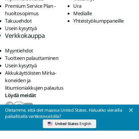
Premium Service Plan -
Ura
huoltosopimus
Medialle
Takuuehdot
Yhteistyökumppaneille
Usein kysyttyä
Verkkokauppa
Myyntiehdot
Tuotteen palauttaminen
Usein kysyttyä
Akkukäyttöisten Mirka-
koneiden ja
litiumioniakkujen palautus
Löydä meidät
Oletamme, että olet maassa United States. Haluatko vierailla
Hyväksymme
paikallisella verkkosivustolla?
United States
English