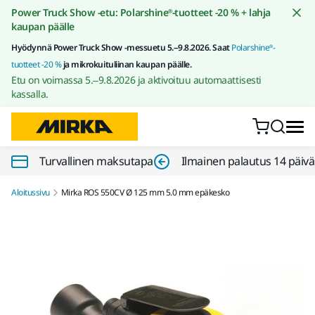
Siirry sisältöön
Power Truck Show -etu: Polarshine®-tuotteet -20 % + lahja
kaupan päälle
Hyödynnä Power Truck Show -messuetu 5.–9.8.2026. Saat
Polarshine®-
tuotteet -20 %
ja mikrokuituliinan kaupan päälle.
Etu on voimassa 5.–9.8.2026 ja aktivoituu automaattisesti
kassalla.
Turvallinen maksutapa
Ilmainen palautus 14 päiv
Aloitussivu
Mirka ROS 550CV Ø 125 mm 5.0 mm epäkesko