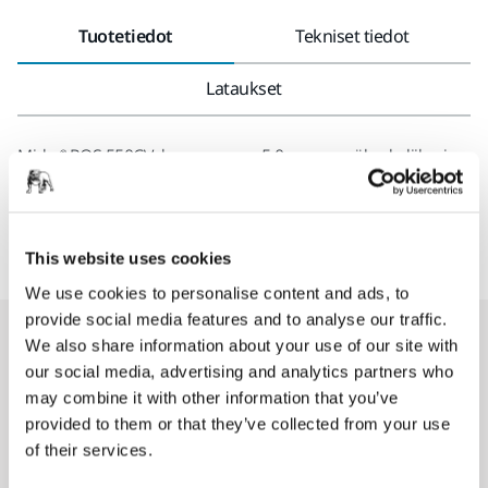
Tuotetiedot
Tekniset tiedot
Lataukset
Mirka® ROS 550CV -koneessa on 5,0 mm:n epäkeskoliike, ja
se on varustettu pienemmällä 125 mm:n alustallalla. Kun
kone liitetään pölynpoistoon, hiominen on pölytöntä. Tämä
kone sopii yleiskäyttöön kaikille pinnoille.
This website uses cookies
We use cookies to personalise content and ads, to
provide social media features and to analyse our traffic.
Varaosat
We also share information about your use of our site with
our social media, advertising and analytics partners who
may combine it with other information that you’ve
Takapäätylevy MPB0017
provided to them or that they’ve collected from your use
8993009311
of their services.