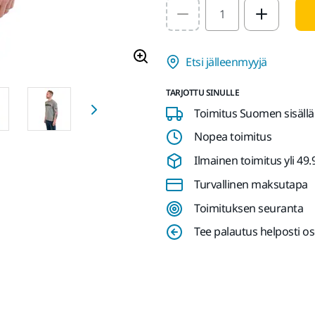
Select quantity value
Etsi jälleenmyyjä
TARJOTTU SINULLE
Toimitus Suomen sisällä
Nopea toimitus
Ilmainen toimitus yli 49.90
Turvallinen maksutapa
Toimituksen seuranta
Tee palautus helposti o