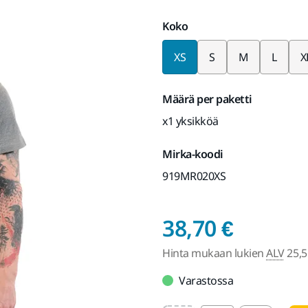
Koko
XS
S
M
L
X
Määrä per paketti
x1 yksikköä
Mirka-koodi
919MR020XS
Hinta 
38,70 €
Hinta mukaan lukien
ALV
25,5
Varastossa