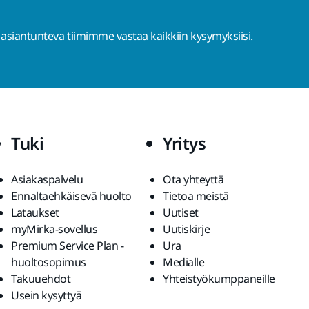
 asiantunteva tiimimme vastaa kaikkiin kysymyksiisi.
Tuki
Yritys
Asiakaspalvelu
Ota yhteyttä
Ennaltaehkäisevä huolto
Tietoa meistä
Lataukset
Uutiset
myMirka-sovellus
Uutiskirje
Premium Service Plan -
Ura
huoltosopimus
Medialle
Takuuehdot
Yhteistyökumppaneille
Usein kysyttyä