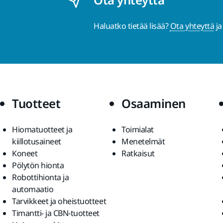
Haluatko tietää lisää?
Ota yhteyttä
ja
Tuotteet
Osaaminen
Hiomatuotteet ja
Toimialat
kiillotusaineet
Menetelmät
Koneet
Ratkaisut
Pölytön hionta
Robottihionta ja
automaatio
Tarvikkeet ja oheistuotteet
Timantti- ja CBN-tuotteet