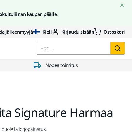
okuituliinan kaupan päälle.
dä jälleenmyyjä
Kieli
Kirjaudu sisään
Ostoskori
Hae ...
Nopea toimitus
ita Signature Harmaa
upuolella logopainatus.