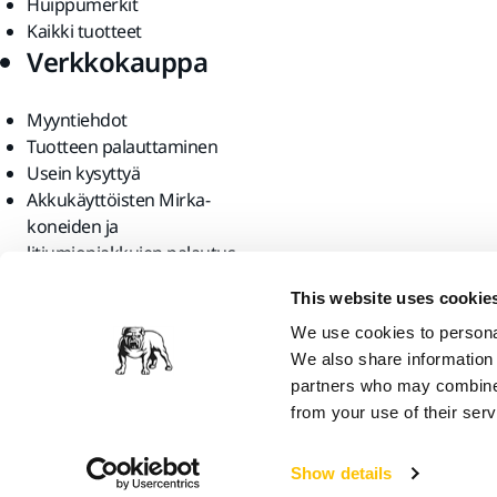
Huippumerkit
Kaikki tuotteet
Verkkokauppa
Myyntiehdot
Tuotteen palauttaminen
Usein kysyttyä
Akkukäyttöisten Mirka-
koneiden ja
litiumioniakkujen palautus
Löydä meidät
This website uses cookie
We use cookies to personal
We also share information 
partners who may combine i
from your use of their serv
Mirka Ltd, 2026
Show details
Oletamme, että olet maassa United States. Haluatko vierailla paikalli