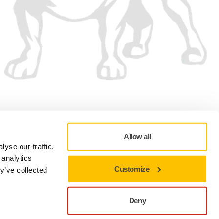
Hyväksymme
Allow all
yse our traffic.
 analytics
Customize
y’ve collected
Oikeudellinen tiedote
Käyttöehdot
Evästeasetukset
Deny
Sulje pysyäksesi nykyisellä sivustolla