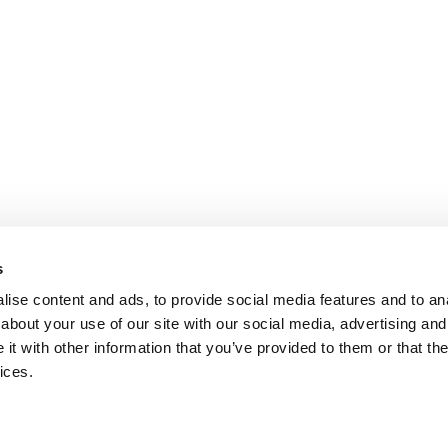
s
ise content and ads, to provide social media features and to anal
about your use of our site with our social media, advertising and
t with other information that you’ve provided to them or that the
ices.
sella verkkosivustolla?
United States
English