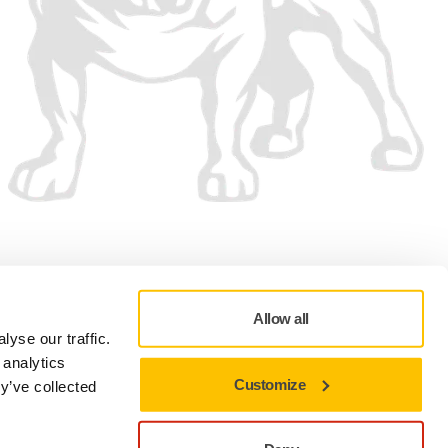
Hyväksymme
Allow all
yse our traffic.
 analytics
Customize
y’ve collected
Oikeudellinen tiedote
Käyttöehdot
Evästeasetukset