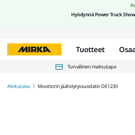
Po
Hyödynnä Power Truck Show 
Tuotteet
Osa
Turvallinen maksutapa
Aloitussivu
Moottorin jäähdytyssuodatin DE1230