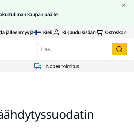
okuituliinan kaupan päälle.
dä jälleenmyyjä
Kieli
Kirjaudu sisään
Ostoskori
Hae ...
Nopea toimitus
jäähdytyssuodatin