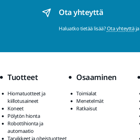
Ota yhteyttä
Haluatko tietää lisää?
Ota yhteyttä
ja
Tuotteet
Osaaminen
Hiomatuotteet ja
Toimialat
kiillotusaineet
Menetelmät
Koneet
Ratkaisut
Pölytön hionta
Robottihionta ja
automaatio
Tarvikkeet ja oheistuotteet