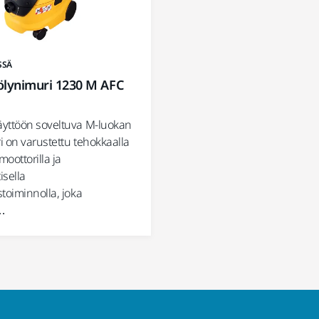
SSÄ
ölynimuri 1230 M AFC
yttöön soveltuva M-luokan
 on varustettu tehokkaalla
oottorilla ja
isella
toiminnolla, joka
…