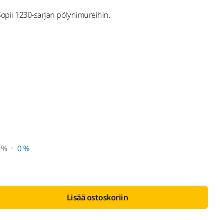
opii 1230-sarjan pölynimureihin.
mukaan lukien ALV 25,5 %
 %
0 %
Lisää ostoskoriin