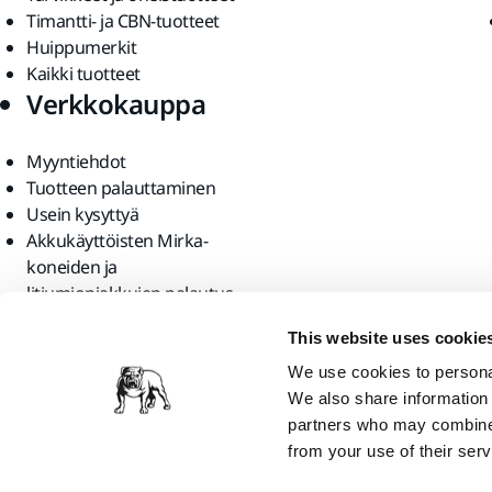
Timantti- ja CBN-tuotteet
Huippumerkit
Kaikki tuotteet
Verkkokauppa
Myyntiehdot
Tuotteen palauttaminen
Usein kysyttyä
Akkukäyttöisten Mirka-
koneiden ja
litiumioniakkujen palautus
Löydä meidät
This website uses cookie
We use cookies to personal
We also share information 
partners who may combine i
from your use of their serv
Mirka Ltd, 2026