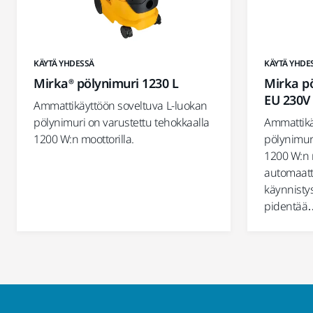
KÄYTÄ YHDESSÄ
KÄYTÄ YHDE
Mirka® pölynimuri 1230 L
Mirka p
EU 230V
Ammattikäyttöön soveltuva L-luokan
pölynimuri on varustettu tehokkaalla
Ammattikä
1200 W:n moottorilla.
pölynimuri
1200 W:n m
automaatt
käynnistys
pidentää