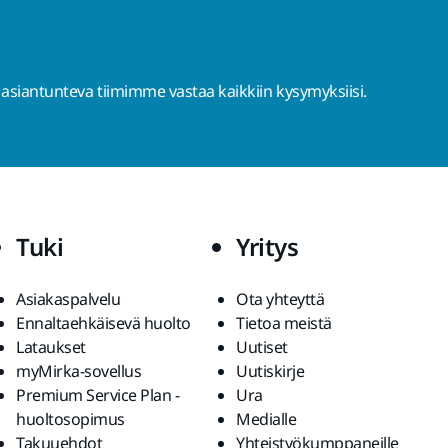
 asiantunteva tiimimme vastaa kaikkiin kysymyksiisi.
Tuki
Yritys
Asiakaspalvelu
Ota yhteyttä
Ennaltaehkäisevä huolto
Tietoa meistä
Lataukset
Uutiset
myMirka-sovellus
Uutiskirje
Premium Service Plan -
Ura
huoltosopimus
Medialle
Takuuehdot
Yhteistyökumppaneille