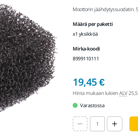
Moottorin jäähdytyssuodatin. S
Määrä per paketti
x1 yksikköä
Mirka-koodi
8999110111
Hinta 
19,45 €
Hinta mukaan lukien
ALV
25,5
Varastossa
Select quantity value