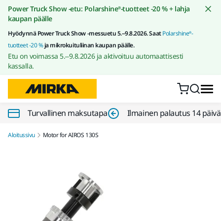
Siirry sisältöön
Power Truck Show -etu: Polarshine®-tuotteet -20 % + lahja
kaupan päälle
Hyödynnä Power Truck Show -messuetu 5.–9.8.2026. Saat
Polarshine®-
tuotteet -20 %
ja mikrokuituliinan kaupan päälle.
Etu on voimassa 5.–9.8.2026 ja aktivoituu automaattisesti
kassalla.
Turvallinen maksutapa
Ilmainen palautus 14 päiv
Aloitussivu
Motor for AIROS 130S