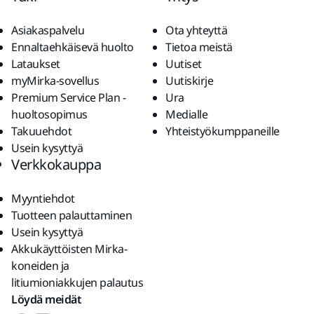
Asiakaspalvelu
Ota yhteyttä
Ennaltaehkäisevä huolto
Tietoa meistä
Lataukset
Uutiset
myMirka-sovellus
Uutiskirje
Premium Service Plan -
Ura
huoltosopimus
Medialle
Takuuehdot
Yhteistyökumppaneille
Usein kysyttyä
Verkkokauppa
Myyntiehdot
Tuotteen palauttaminen
Usein kysyttyä
Akkukäyttöisten Mirka-
koneiden ja
litiumioniakkujen palautus
Löydä meidät