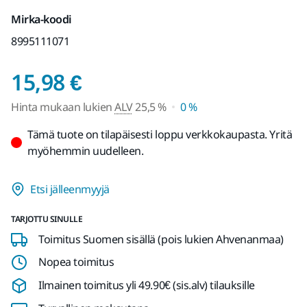
Mirka-koodi
8995111071
Hinta mukaan lukien 
15,98 €
Hinta mukaan lukien
ALV
25,5 %
0 %
Tämä tuote on tilapäisesti loppu verkkokaupasta. Yritä
myöhemmin uudelleen.
Etsi jälleenmyyjä
TARJOTTU SINULLE
Toimitus Suomen sisällä (pois lukien Ahvenanmaa)
Nopea toimitus
Ilmainen toimitus yli 49.90€ (sis.alv) tilauksille