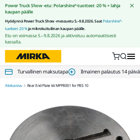
Siirry sisältöön
Power Truck Show -etu: Polarshine®-tuotteet -20 % + lahja
kaupan päälle
Hyödynnä Power Truck Show -messuetu 5.–9.8.2026. Saat
Polarshine®-
tuotteet -20 %
ja mikrokuituliinan kaupan päälle.
Etu on voimassa 5.–9.8.2026 ja aktivoituu automaattisesti
kassalla.
Turvallinen maksutapa
Ilmainen palautus 14 päiv
Aloitussivu
Rear End Plate kit MPP8001 for PBS 10