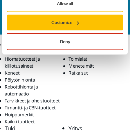
Allow all
Ota yhteyttä
Haluatko tietää lisää?
Ota yhteyttä
ja asiantunteva
Customize
tiimimme vastaa kaikkiin kysymyksiisi.
Deny
Tuotteet
Osaaminen
Hiomatuotteet ja
Toimialat
kiillotusaineet
Menetelmät
Koneet
Ratkaisut
Pölytön hionta
Robottihionta ja
automaatio
Tarvikkeet ja oheistuotteet
Timantti- ja CBN-tuotteet
Huippumerkit
Kaikki tuotteet
Tuki
Yritys