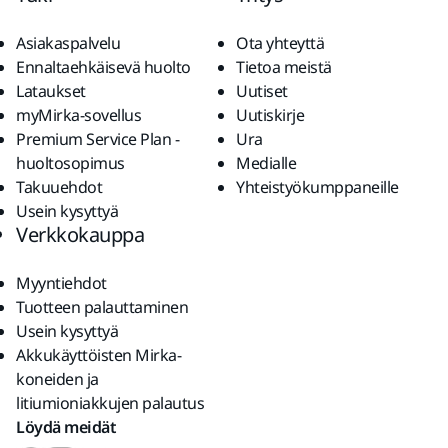
Asiakaspalvelu
Ota yhteyttä
Ennaltaehkäisevä huolto
Tietoa meistä
Lataukset
Uutiset
myMirka-sovellus
Uutiskirje
Premium Service Plan -
Ura
huoltosopimus
Medialle
Takuuehdot
Yhteistyökumppaneille
Usein kysyttyä
Verkkokauppa
Myyntiehdot
Tuotteen palauttaminen
Usein kysyttyä
Akkukäyttöisten Mirka-
koneiden ja
litiumioniakkujen palautus
Löydä meidät