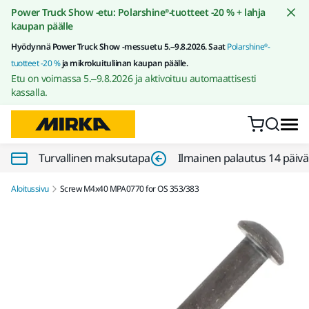
Siirry sisältöön
Power Truck Show -etu: Polarshine®-tuotteet -20 % + lahja
kaupan päälle
Hyödynnä Power Truck Show -messuetu 5.–9.8.2026. Saat
Polarshine®-
tuotteet -20 %
ja mikrokuituliinan kaupan päälle.
Etu on voimassa 5.–9.8.2026 ja aktivoituu automaattisesti
kassalla.
Turvallinen maksutapa
Ilmainen palautus 14 päiv
Aloitussivu
Screw M4x40 MPA0770 for OS 353/383