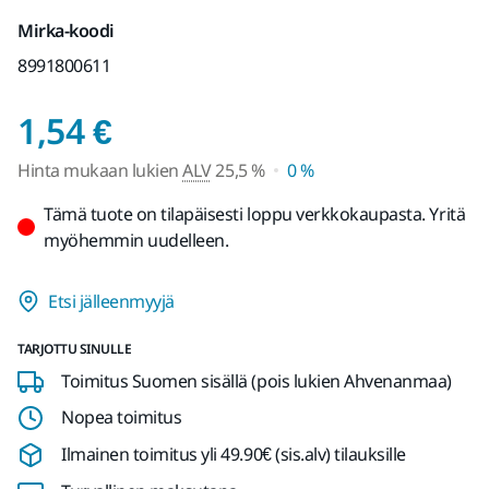
Mirka-koodi
8991800611
Hinta mukaan lukien A
1,54 €
Hinta mukaan lukien
ALV
25,5 %
0 %
Tämä tuote on tilapäisesti loppu verkkokaupasta. Yritä
myöhemmin uudelleen.
Etsi jälleenmyyjä
TARJOTTU SINULLE
Toimitus Suomen sisällä (pois lukien Ahvenanmaa)
Nopea toimitus
Ilmainen toimitus yli 49.90€ (sis.alv) tilauksille