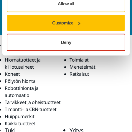
Allow all
Ota yhteyttä
Haluatko tietää lisää?
Ota yhteyttä
ja asiantunteva
Customize
tiimimme vastaa kaikkiin kysymyksiisi.
Deny
Tuotteet
Osaaminen
Hiomatuotteet ja
Toimialat
kiillotusaineet
Menetelmät
Koneet
Ratkaisut
Pölytön hionta
Robottihionta ja
automaatio
Tarvikkeet ja oheistuotteet
Timantti- ja CBN-tuotteet
Huippumerkit
Kaikki tuotteet
Tuki
Yritys