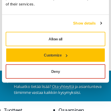
of their services.
Tuotetiedot
Tekniset tiedot
Show details
Lataukset
Allow all
Pehmeä hiomasieni puulle,maaleille, metallille, lasikuidulle
ja komposiiteille. Sopii kuiva ja märkä hionnalle.
Customize
Deny
Ota yhteyttä
Haluatko tietää lisää?
Ota yhteyttä
ja asiantunteva
tiimimme vastaa kaikkiin kysymyksiisi.
Tuotteet
Osaaminen