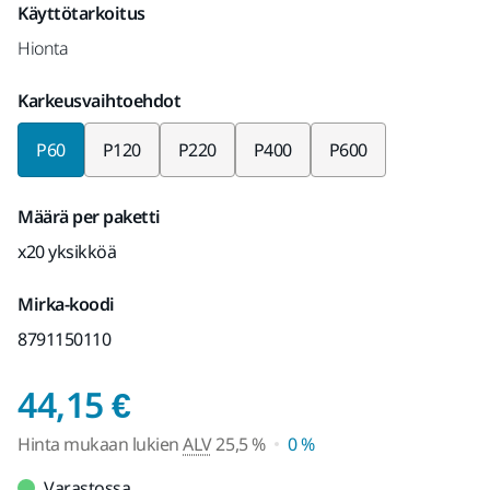
Käyttötarkoitus
Hionta
Karkeusvaihtoehdot
P60
P120
P220
P400
P600
Määrä per paketti
x20 yksikköä
Mirka-koodi
8791150110
Hinta mukaan lukien 
44,15 €
Hinta mukaan lukien
ALV
25,5 %
0 %
Varastossa