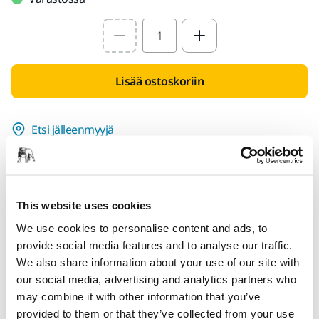
Select quantity value
Lisää ostoskoriin
Etsi jälleenmyyjä
TARJOTTU SINULLE
Toimitus Suomen sisällä (pois lukien Ahvenanmaa)
Nopea toimitus
This website uses cookies
We use cookies to personalise content and ads, to
Ilmainen toimitus yli 49.90€ (sis.alv) tilauksille
provide social media features and to analyse our traffic.
Turvallinen maksutapa
We also share information about your use of our site with
Toimituksen seuranta
our social media, advertising and analytics partners who
may combine it with other information that you’ve
Tee palautus helposti osoitteessa www.mirka.com/fi-
provided to them or that they’ve collected from your use
fi/tuki/palautuslomake/