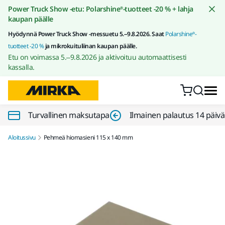
Siirry sisältöön
Power Truck Show -etu: Polarshine®-tuotteet -20 % + lahja
kaupan päälle
Hyödynnä Power Truck Show -messuetu 5.–9.8.2026. Saat
Polarshine®-
tuotteet -20 %
ja mikrokuituliinan kaupan päälle.
Etu on voimassa 5.–9.8.2026 ja aktivoituu automaattisesti
kassalla.
Turvallinen maksutapa
Ilmainen palautus 14 päiv
Aloitussivu
Pehmeä hiomasieni 115 x 140 mm