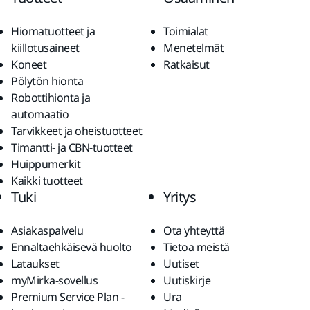
Hiomatuotteet ja
Toimialat
kiillotusaineet
Menetelmät
Koneet
Ratkaisut
Pölytön hionta
Robottihionta ja
automaatio
Tarvikkeet ja oheistuotteet
Timantti- ja CBN-tuotteet
Huippumerkit
Kaikki tuotteet
Tuki
Yritys
Asiakaspalvelu
Ota yhteyttä
Ennaltaehkäisevä huolto
Tietoa meistä
Lataukset
Uutiset
myMirka-sovellus
Uutiskirje
Premium Service Plan -
Ura