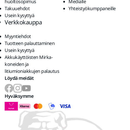
huoltosopimus
Medialle
Takuuehdot
Yhteistyökumppaneille
Usein kysyttyä
Verkkokauppa
Myyntiehdot
Tuotteen palauttaminen
Usein kysyttyä
Akkukäyttöisten Mirka-
koneiden ja
litiumioniakkujen palautus
Löydä meidät
Hyväksymme