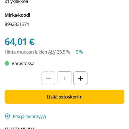
x1 yksikköä
Mirka-koodi
8992331371
Hinta mukaan lukien 
64,01 €
Hinta mukaan lukien
ALV
25,5 %
0 %
Varastossa
Select quantity value
Lisää ostoskoriin
Etsi jälleenmyyjä
TARJOTTU SINULLE