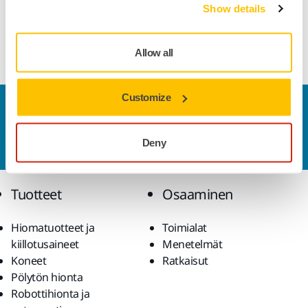
Show details
Allow all
Customize
Ota yhteyttä
Haluatko tietää lisää?
Ota yhteyttä
ja asiantunteva
Deny
tiimimme vastaa kaikkiin kysymyksiisi.
Tuotteet
Osaaminen
Hiomatuotteet ja
Toimialat
kiillotusaineet
Menetelmät
Koneet
Ratkaisut
Pölytön hionta
Robottihionta ja