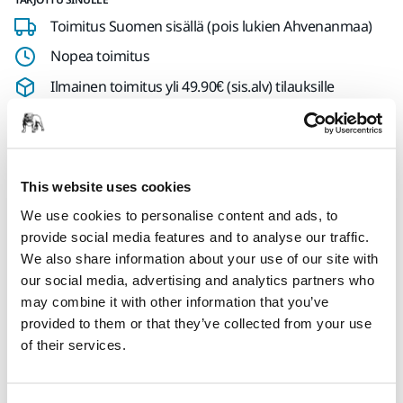
Toimitus Suomen sisällä (pois lukien Ahvenanmaa)
Nopea toimitus
Ilmainen toimitus yli 49.90€ (sis.alv) tilauksille
Turvallinen maksutapa
Toimituksen seuranta
Tee palautus helposti osoitteessa www.mirka.com/fi-
This website uses cookies
fi/tuki/palautuslomake/
We use cookies to personalise content and ads, to
provide social media features and to analyse our traffic.
We also share information about your use of our site with
Tekniset tiedot
Lataukset
our social media, advertising and analytics partners who
may combine it with other information that you’ve
provided to them or that they’ve collected from your use
of their services.
Pituus
130 mm
Leveys
85 mm