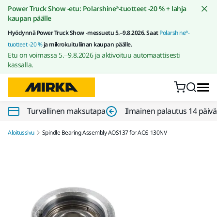
Siirry sisältöön
Power Truck Show -etu: Polarshine®-tuotteet -20 % + lahja
kaupan päälle
Hyödynnä Power Truck Show -messuetu 5.–9.8.2026. Saat
Polarshine®-
tuotteet -20 %
ja mikrokuituliinan kaupan päälle.
Etu on voimassa 5.–9.8.2026 ja aktivoituu automaattisesti
kassalla.
Turvallinen maksutapa
Ilmainen palautus 14 päiv
Aloitussivu
Spindle Bearing Assembly AOS137 for AOS 130NV