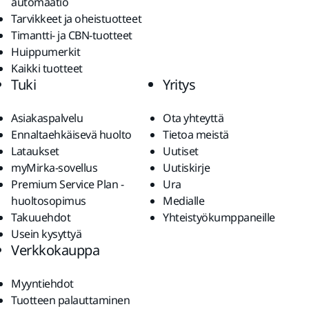
automaatio
Tarvikkeet ja oheistuotteet
Timantti- ja CBN-tuotteet
Huippumerkit
Kaikki tuotteet
Tuki
Yritys
Asiakaspalvelu
Ota yhteyttä
Ennaltaehkäisevä huolto
Tietoa meistä
Lataukset
Uutiset
myMirka-sovellus
Uutiskirje
Premium Service Plan -
Ura
huoltosopimus
Medialle
Takuuehdot
Yhteistyökumppaneille
Usein kysyttyä
Verkkokauppa
Myyntiehdot
Tuotteen palauttaminen