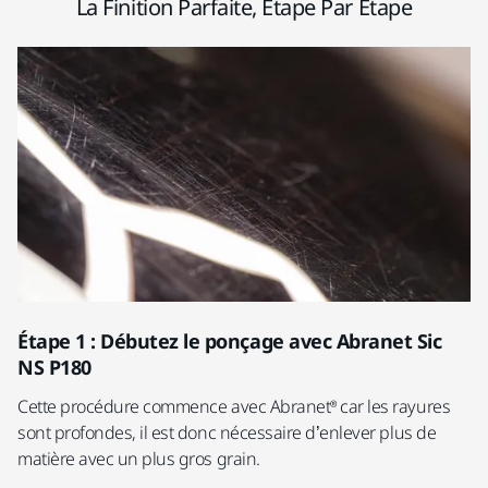
La Finition Parfaite, Étape Par Étape
Étape 1 : Débutez le ponçage avec Abranet Sic
É
NS P180
Po
Cette procédure commence avec Abranet® car les rayures
Mi
sont profondes, il est donc nécessaire d’enlever plus de
RP
matière avec un plus gros grain.
po
su