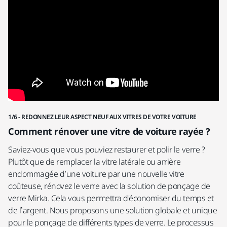
1/6 - REDONNEZ LEUR ASPECT NEUF AUX VITRES DE VOTRE VOITURE
2/6
Comment rénover une vitre de voiture rayée ?
D
Saviez-vous que vous pouviez restaurer et polir le verre ?
Po
Plutôt que de remplacer la vitre latérale ou arrière
Ab
endommagée d’une voiture par une nouvelle vitre
ou
coûteuse, rénovez le verre avec la solution de ponçage de
77
verre Mirka. Cela vous permettra d'économiser du temps et
pe
de l’argent. Nous proposons une solution globale et unique
Es
pour le ponçage de différents types de verre. Le processus