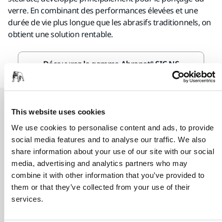
verre. En combinant des performances élevées et une
durée de vie plus longue que les abrasifs traditionnels, on
obtient une solution rentable.
Découvrez la gamme Abranet® SIC NS
Abrasifs
This website uses cookies
We use cookies to personalise content and ads, to provide
Abranet® SIC NS Ø 125 mm disque
social media features and to analyse our traffic. We also
abrasif auto-agrippant maille micro-
share information about your use of our site with our social
perforée
media, advertising and analytics partners who may
combine it with other information that you’ve provided to
Abranet SIC NS est un abrasif Net polyvalent
them or that they’ve collected from your use of their
sans stéarate, principalement conçu pour le
services.
ponçage...