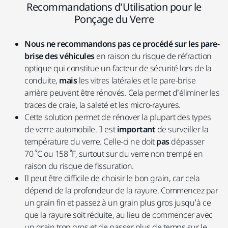
Recommandations d'Utilisation pour le
Ponçage du Verre
Nous ne recommandons pas ce procédé sur les pare-
brise des véhicules
en raison du risque de réfraction
optique qui constitue un facteur de sécurité lors de la
conduite,
mais
les vitres latérales et le pare-brise
arrière peuvent être rénovés. Cela permet d’éliminer les
traces de craie, la saleté et les micro-rayures.
Cette solution permet de rénover la plupart des types
de verre automobile. Il est
important
de surveiller la
température du verre. Celle-ci ne doit
pas
dépasser
70 ˚C ou 158 ˚F, surtout sur du verre non trempé en
raison du risque de fissuration.
Il peut être difficile de choisir le bon grain, car cela
dépend de la profondeur de la rayure. Commencez par
un grain fin et passez à un grain plus gros jusqu’à ce
que la rayure soit réduite, au lieu de commencer avec
un grain trop gros et de passer plus de temps sur le