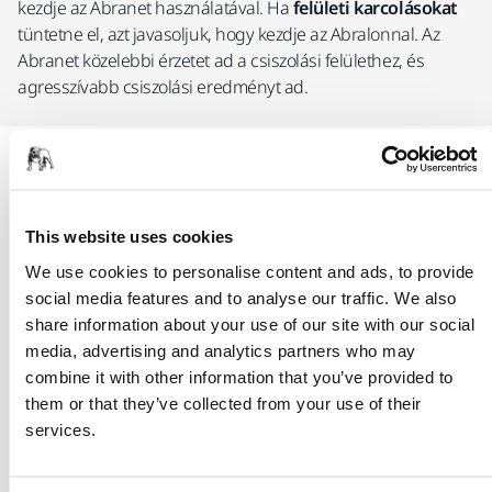
kezdje az Abranet használatával. Ha
felületi karcolásokat
tüntetne el, azt javasoljuk, hogy kezdje az Abralonnal. Az
Abranet közelebbi érzetet ad a csiszolási felülethez, és
agresszívabb csiszolási eredményt ad.
Abralon®
Az Abralon® egy csiszolóanyag, amelyet sima és
profilozott felületek megmunkálására fejlesztettek ki. A
This website uses cookies
szabadalmaztatott, hajlékony felépítés lehetővé teszi a
We use cookies to personalise content and ads, to provide
sima csiszolási mintázat létrehozását ferde felületeken és
social media features and to analyse our traffic. We also
éleken, miközben minimalizálja a nyomásnyomok
share information about your use of our site with our social
kockázatát.
media, advertising and analytics partners who may
combine it with other information that you’ve provided to
them or that they’ve collected from your use of their
Tudjon meg többet az Abralon®-ról
services.