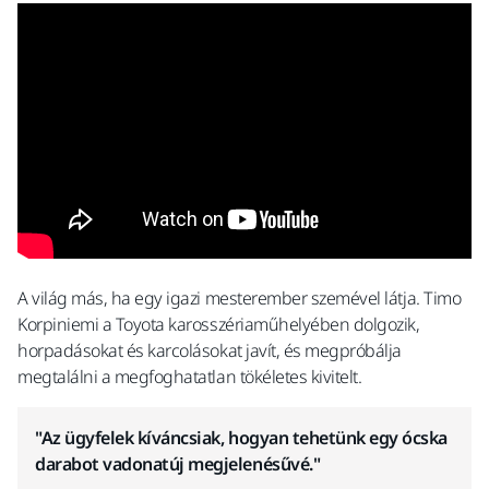
A világ más, ha egy igazi mesterember szemével látja. Timo
Korpiniemi a Toyota karosszériaműhelyében dolgozik,
horpadásokat és karcolásokat javít, és megpróbálja
megtalálni a megfoghatatlan tökéletes kivitelt.
"Az ügyfelek kíváncsiak, hogyan tehetünk egy ócska
darabot vadonatúj megjelenésűvé."