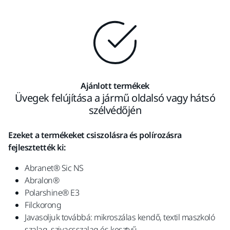
Ajánlott termékek
Üvegek felújítása a jármű oldalsó vagy hátsó
szélvédőjén
Ezeket a termékeket csiszolásra és polírozásra
fejlesztették ki:
Abranet
®
Sic NS
Abralon
®
Polarshine
®
E3
Filckorong
Javasoljuk továbbá: mikroszálas kendő, textil maszkoló
szalag, szivacsszalag és kesztyű