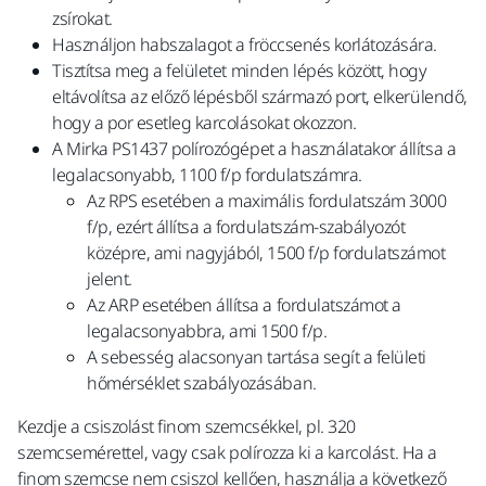
zsírokat.
Használjon habszalagot a fröccsenés korlátozására.
Tisztítsa meg a felületet minden lépés között, hogy
eltávolítsa az előző lépésből származó port, elkerülendő,
hogy a por esetleg karcolásokat okozzon.
A Mirka PS1437 polírozógépet a használatakor állítsa a
legalacsonyabb, 1100 f/p fordulatszámra.
Az RPS esetében a maximális fordulatszám 3000
f/p, ezért állítsa a fordulatszám-szabályozót
középre, ami nagyjából, 1500 f/p fordulatszámot
jelent.
Az ARP esetében állítsa a fordulatszámot a
legalacsonyabbra, ami 1500 f/p.
A sebesség alacsonyan tartása segít a felületi
hőmérséklet szabályozásában.
Kezdje a csiszolást finom szemcsékkel, pl. 320
szemcsemérettel, vagy csak polírozza ki a karcolást. Ha a
finom szemcse nem csiszol kellően, használja a következő