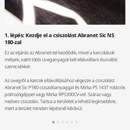
1. lépés: Kezdje el a csiszolást Abranet Sic NS
2
180-zal
Cs
Ez az eljárás az Abranet-tel kezdődik, mivel a karcolások
po
mélyek, ezért több üveganyagot kell eltávolítani durvább
cs
szemcsékkel.
kö
Az üvegről a karcok eltávolításához végezze a csiszolást
Abranet Sic P180 csiszolóanyaggal és Mirka PS 1437 rotációs
polírozógéppel vagy Mirka RPS300CV-vel. Száraz vagy
nedves csiszolás. Tartsa a területet a lehető legkisebbre,
mert a terület minden lépésnél kibővül.