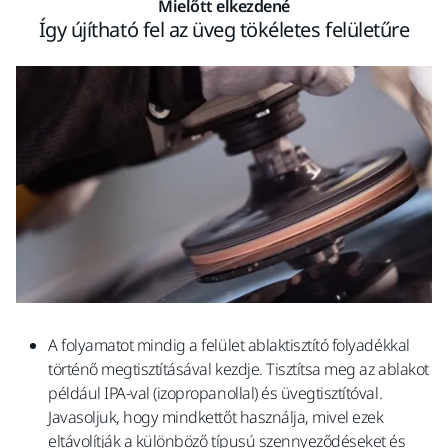
Mielőtt elkezdené
Így újítható fel az üveg tökéletes felületűre
A folyamatot mindig a felület ablaktisztító folyadékkal
történő megtisztításával kezdje. Tisztítsa meg az ablakot
például IPA-val (izopropanollal) és üvegtisztítóval.
Javasoljuk, hogy mindkettőt használja, mivel ezek
eltávolítják a különböző típusú szennyeződéseket és