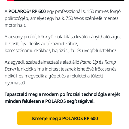
A
POLAROS® RP 600
egy professzionális, 150 mm-es forgó
polírozógép, amelyet egy halk, 750 W-os szénkefe mentes
motor hajt.
Alacsony profilú, könnyű kialakítása kiváló irányíthatóságot
biztosít, így ideális autókozmetikához,
karosszériamunkákhoz, hajózási, fa- és üvegfelületekhez.
Az egyedi, szabadalmaztatás alatt álló
Ramp Up
és
Ramp
Down
funkciók sima indítást tesznek lehetővé fröccsenés
nélkül, és megvédik a gépet és a felületet a túlzott
nyomástól.
Tapasztald meg a modern polírozási technológia erejét
minden felületen a POLAROS segítségével.
Ismerje meg a POLAROS RP 600