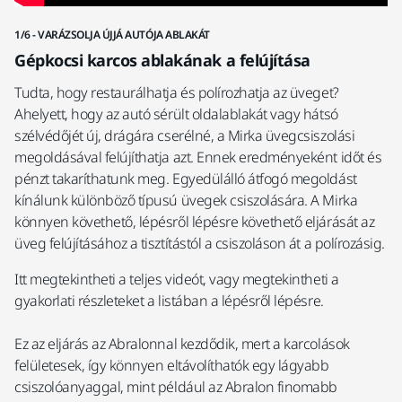
1/6 - VARÁZSOLJA ÚJJÁ AUTÓJA ABLAKÁT
2/6
Gépkocsi karcos ablakának a felújítása
K
Tudta, hogy restaurálhatja és polírozhatja az üveget?
Az
Ahelyett, hogy az autó sérült oldalablakát vagy hátsó
Ab
szélvédőjét új, drágára cserélné, a Mirka üvegcsiszolási
po
megoldásával felújíthatja azt. Ennek eredményeként időt és
ne
pénzt takaríthatunk meg. Egyedülálló átfogó megoldást
mé
kínálunk különböző típusú üvegek csiszolására. A Mirka
tö
könnyen követhető, lépésről lépésre követhető eljárását az
üveg felújításához a tisztítástól a csiszoláson át a polírozásig.
Itt megtekintheti a teljes videót, vagy megtekintheti a
gyakorlati részleteket a listában a lépésről lépésre.
Ez az eljárás az Abralonnal kezdődik, mert a karcolások
felületesek, így könnyen eltávolíthatók egy lágyabb
csiszolóanyaggal, mint például az Abralon finomabb