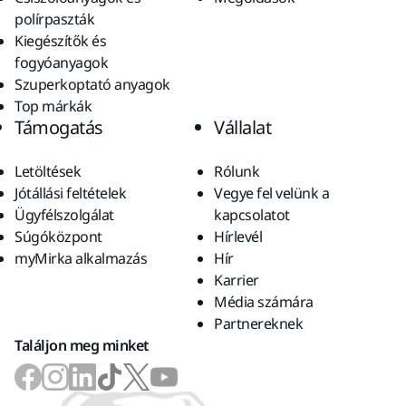
polírpaszták
Kiegészítők és
fogyóanyagok
Szuperkoptató anyagok
Top márkák
Támogatás
Vállalat
Letöltések
Rólunk
Jótállási feltételek
Vegye fel velünk a
Ügyfélszolgálat
kapcsolatot
Súgóközpont
Hírlevél
myMirka alkalmazás
Hír
Karrier
Média számára
Partnereknek
Találjon meg minket