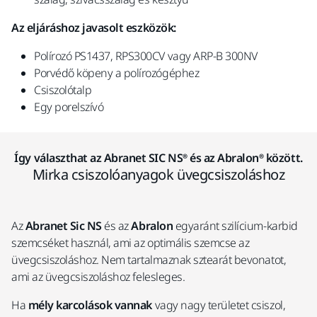
Az eljáráshoz javasolt eszközök:
Polírozó PS1437, RPS300CV vagy ARP-B 300NV
Porvédő köpeny a polírozógéphez
Csiszolótalp
Egy porelszívó
Így választhat az Abranet SIC NS® és az Abralon® között.
Mirka csiszolóanyagok üvegcsiszoláshoz
Az
Abranet Sic NS
és az
Abralon
egyaránt szilícium-karbid
szemcséket használ, ami az optimális szemcse az
üvegcsiszoláshoz. Nem tartalmaznak sztearát bevonatot,
ami az üvegcsiszoláshoz felesleges.
Ha
mély karcolások vannak
vagy nagy területet csiszol,