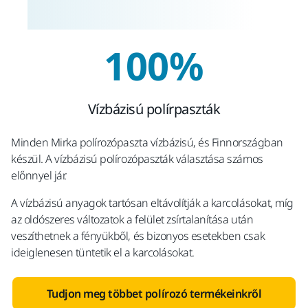
100%
Vízbázisú polírpaszták
Minden Mirka polírozópaszta vízbázisú, és Finnországban
készül. A vízbázisú polírozópaszták választása számos
előnnyel jár.
A vízbázisú anyagok tartósan eltávolítják a karcolásokat, míg
az oldószeres változatok a felület zsírtalanítása után
veszíthetnek a fényükből, és bizonyos esetekben csak
ideiglenesen tüntetik el a karcolásokat.
Tudjon meg többet polírozó termékeinkről