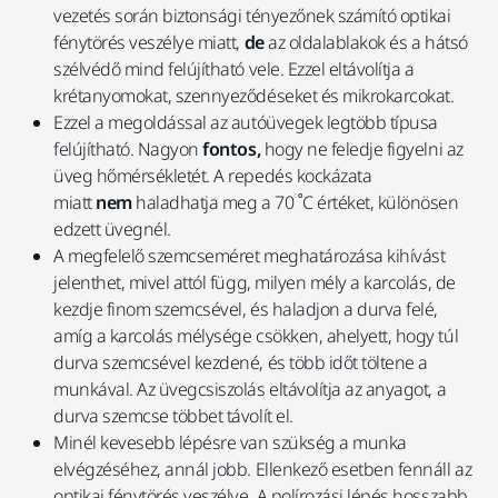
vezetés során biztonsági tényezőnek számító optikai
fénytörés veszélye miatt,
de
az oldalablakok és a hátsó
szélvédő mind felújítható vele. Ezzel eltávolítja a
krétanyomokat, szennyeződéseket és mikrokarcokat.
Ezzel a megoldással az autóüvegek legtöbb típusa
felújítható. Nagyon
fontos,
hogy ne feledje figyelni az
üveg hőmérsékletét. A repedés kockázata
miatt
nem
haladhatja meg a 70 ˚C értéket, különösen
edzett üvegnél.
A megfelelő szemcseméret meghatározása kihívást
jelenthet, mivel attól függ, milyen mély a karcolás, de
kezdje finom szemcsével, és haladjon a durva felé,
amíg a karcolás mélysége csökken, ahelyett, hogy túl
durva szemcsével kezdené, és több időt töltene a
munkával. Az üvegcsiszolás eltávolítja az anyagot, a
durva szemcse többet távolít el.
Minél kevesebb lépésre van szükség a munka
elvégzéséhez, annál jobb. Ellenkező esetben fennáll az
optikai fénytörés veszélye. A polírozási lépés hosszabb