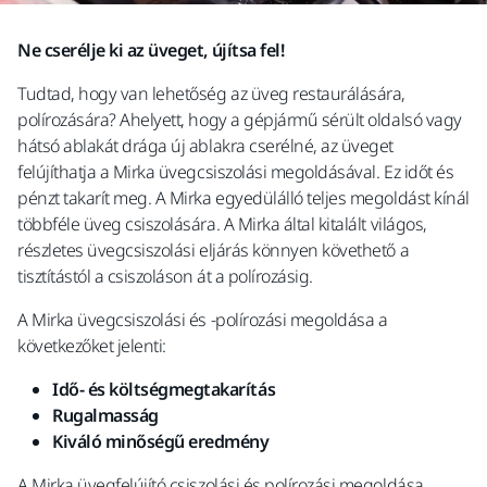
Ne cserélje ki az üveget, újítsa fel!
Tudtad, hogy van lehetőség az üveg restaurálására,
polírozására? Ahelyett, hogy a gépjármű sérült oldalsó vagy
hátsó ablakát drága új ablakra cserélné, az üveget
felújíthatja a Mirka üvegcsiszolási megoldásával. Ez időt és
pénzt takarít meg. A Mirka egyedülálló teljes megoldást kínál
többféle üveg csiszolására. A Mirka által kitalált világos,
részletes üvegcsiszolási eljárás könnyen követhető a
tisztítástól a csiszoláson át a polírozásig.
A Mirka üvegcsiszolási és -polírozási megoldása a
következőket jelenti:
Idő- és költségmegtakarítás
Rugalmasság
Kiváló minőségű eredmény
A Mirka üvegfelújító csiszolási és polírozási megoldása