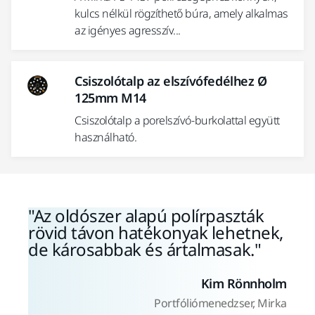
kulcs nélkül rögzíthető búra, amely alkalmas
az igényes agresszív...
Csiszolótalp az elszívófedélhez Ø
125mm M14
Csiszolótalp a porelszívó-burkolattal együtt
használható.
Az oldószer alapú polírpaszták
rövid távon hatékonyak lehetnek,
de károsabbak és ártalmasak.
Kim Rönnholm
Portfóliómenedzser, Mirka