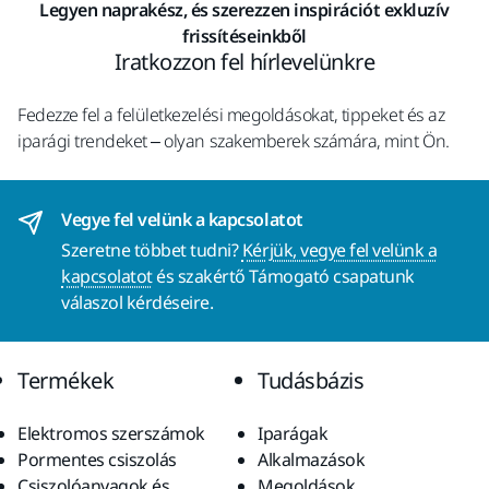
Legyen naprakész, és szerezzen inspirációt exkluzív
frissítéseinkből
Iratkozzon fel hírlevelünkre
Fedezze fel a felületkezelési megoldásokat, tippeket és az
iparági trendeket – olyan szakemberek számára, mint Ön.
Vegye fel velünk a kapcsolatot
Szeretne többet tudni?
Kérjük, vegye fel velünk a
kapcsolatot
és szakértő Támogató csapatunk
válaszol kérdéseire.
Termékek
Tudásbázis
Elektromos szerszámok
Iparágak
Pormentes csiszolás
Alkalmazások
Csiszolóanyagok és
Megoldások