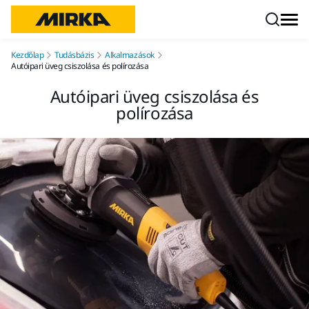
Ugrás a tartalomhoz
Kezdőlap
Tudásbázis
Alkalmazások
Autóipari üveg csiszolása és polírozása
Autóipari üveg csiszolása és
polírozása