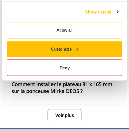
Les extracteurs et tuyaux Mirka sont-ils
Show details
antistatiques ?
Allow all
ASSISTANCE OUTILS, EXTRACTEURS DE POUSSIÈRE
Que signifie PC sur mon aspirateur ?
Customize
Deny
ASSISTANCE OUTILS, PONCEUSES ÉLECTRIQUES
Comment installer le plateau 81 x 165 mm
sur la ponceuse Mirka DEOS ?
Voir plus