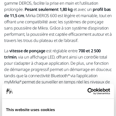
gamme DEROS, facilite la prise en main et l'utilisation
prolongée.
Pesant seulement 1,80 kg
et avec un
profil bas
de
11,5 cm
, Mirka DEROS 600 est légère et maniable, tout en
offrant une compatibilité avec les systèmes de ponçage
sans poussière de Mikra. Grâce à son système d'aspiration
performant, la poussière est captée efficacement autour et à
travers les trous du plateau et de l'abrasif.
La
vitesse de ponçage
est réglable entre
700 et 2 500
tr/min
, via un affichage LED, offrant ainsi un contrôle total
pour s'adapter à chaque application. De plus, une fonction
de démarrage progressif permet un démarrage en douceur,
tandis que la connectivité Bluetooth® via l'application
myMirka® permet de surveiller en temps réel les niveaux de
vibration, garantissant un confort d'utilisation optimal.
Parmi les accessoires compatibles, on retrouve des
protecteurs de plateau et un dispositif de sortie pour diriger
This website uses cookies
la poussière vers les canaux d'extraction, optimisant ainsi la