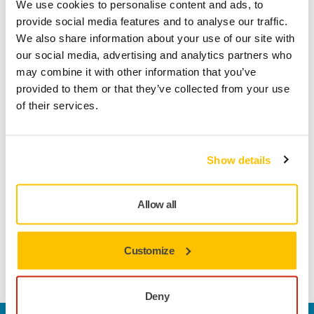
propreté et l'efficacité du travail.
We use cookies to personalise content and ads, to
provide social media features and to analyse our traffic.
Mirka DEROS RS 600 est le choix idéal pour les
We also share information about your use of our site with
professionnels qui recherchent une ponceuse capable de
our social media, advertising and analytics partners who
répondre aux besoins des matériaux résistants, qu'il
may combine it with other information that you’ve
s'agisse
du bois, de solid surfaces, de métal ou même de
provided to them or that they’ve collected from your use
béton.
Son puissant moteur électrique sans charbons
of their services.
assure un enlèvement de matière rapide sans
compromettre le confort de l'utilisateur.
Pour les experts en quête de performance inégalées et de
Show details
de durabilités, Mirka DEROS RS 600 s'impose comme l'outil
incontournable. Alliant puissance, précision et fiabilité, elle
Allow all
est conçue pour ceux qui refusent de faire des compromis
sur la qualtié de leur travail.
Customize
En savoir plus
Deny